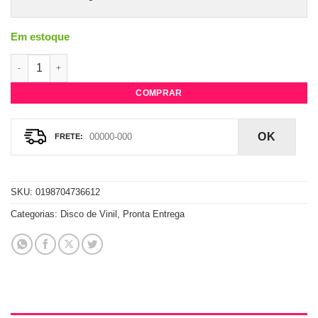
Em estoque
Vinil Melanie C - Sweat (Autografado) quantidade
COMPRAR
OK
SKU:
0198704736612
Categorias:
Disco de Vinil
,
Pronta Entrega