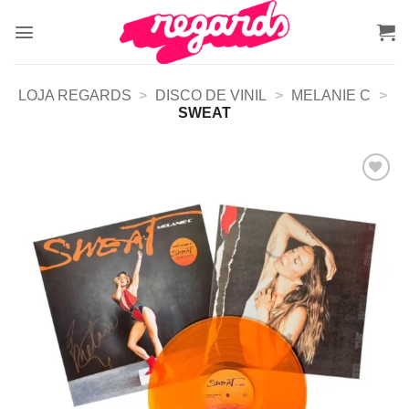
Skip
to
content
LOJA REGARDS
>
DISCO DE VINIL
>
MELANIE C
>
SWEAT
Adicionar
a lista de
desejos