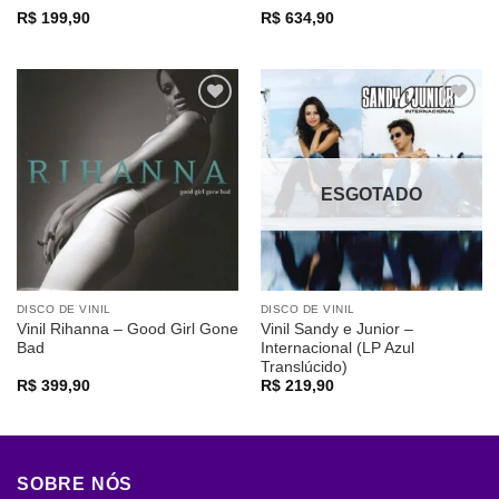
R$
199,90
R$
634,90
Adicionar
Adicionar
a lista de
a lista de
desejos
desejos
ESGOTADO
DISCO DE VINIL
DISCO DE VINIL
Vinil Rihanna – Good Girl Gone
Vinil Sandy e Junior –
Bad
Internacional (LP Azul
Translúcido)
R$
399,90
R$
219,90
SOBRE NÓS