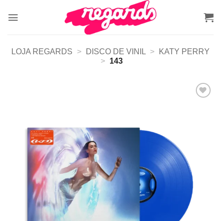
Skip
to
content
LOJA REGARDS
>
DISCO DE VINIL
>
KATY PERRY
>
143
Adicionar
a lista de
desejos