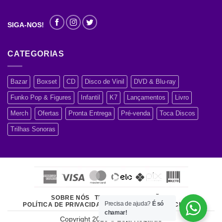
SIGA-NOS!
CATEGORIAS
Bazar
Boxset
CD
Disco de Vinil
DVD & Blu-ray
Funko Pop & Figures
Infantil
K7
Lançamentos
Livro
Merch
Ofertas
Pronta Entrega
Pré-venda
Toca Discos
Trilhas Sonoras
SOBRE NÓS
TERMOS E CONDIÇÕES
Precisa de ajuda?
É só
POLÍTICA DE PRIVACIDADE
ATENDIMENTO AO CLIENTE
chamar!
Copyright 2026 ©
Loja Regards