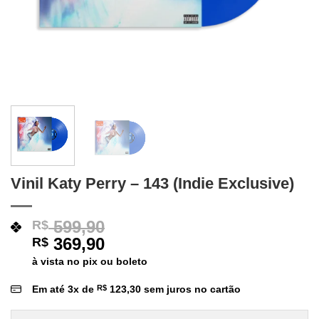
Vinil Katy Perry – 143 (Indie Exclusive)
599,90
R$
369,90
R$
à vista no pix ou boleto
Em até
3
x de
R$
123,30
sem juros no cartão