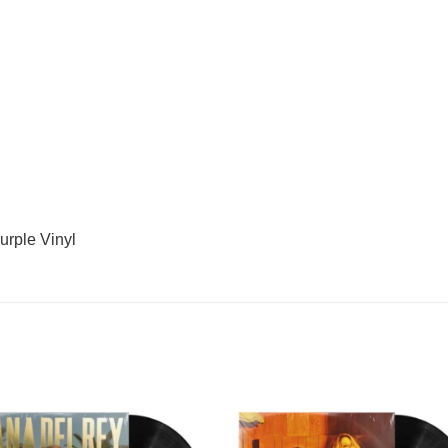
urple Vinyl
Adicionar
Adicio
a lista de
a lista