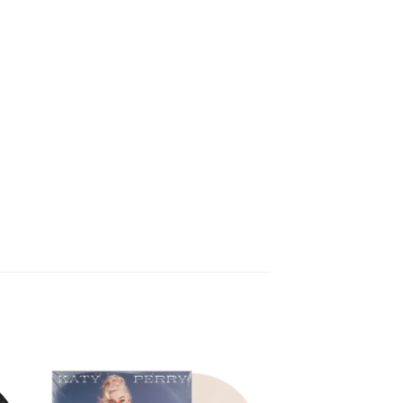
nar
Adicionar
 de
a lista de