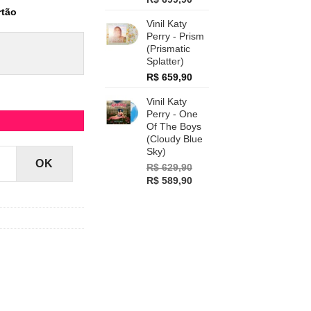
price
price
rtão
Vinil Katy
was:
is:
Perry - Prism
R$ 799,90.
R$ 699,90.
(Prismatic
Splatter)
R$
659,90
Vinil Katy
Perry - One
Of The Boys
(Cloudy Blue
Sky)
OK
R$
629,90
Original
Current
R$
589,90
price
price
was:
is:
R$ 629,90.
R$ 589,90.