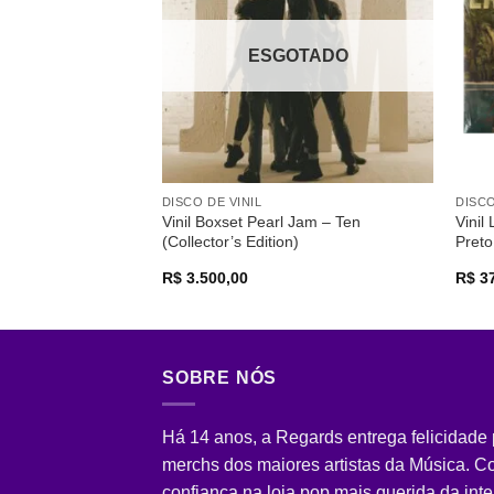
desejos
ESGOTADO
DISCO DE VINIL
DISCO
Vinil Boxset Pearl Jam – Ten
Vinil
(Collector’s Edition)
Preto
R$
3.500,00
R$
37
SOBRE NÓS
Há 14 anos, a Regards entrega felicidade
merchs dos maiores artistas da Música. 
confiança na loja pop mais querida da inte