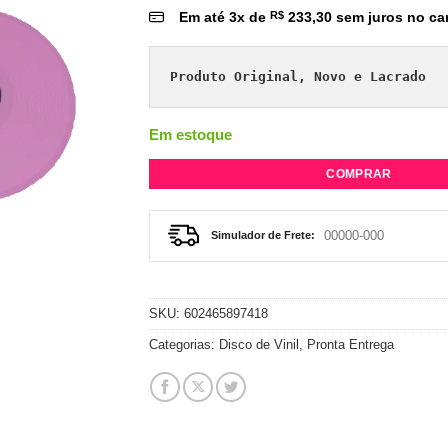
Em até
3
x de
R$
233,30
sem juros no ca
Produto Original, Novo e Lacrado
Em estoque
COMPRAR
Simulador de Frete:
SKU:
602465897418
Categorias:
Disco de Vinil
,
Pronta Entrega