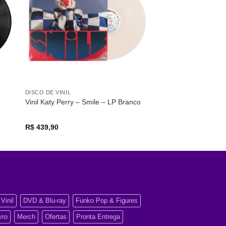
os
desejos
DISCO DE VINIL
Vinil Katy Perry – Smile – LP Branco
R$
439,90
Vinil
DVD & Blu-ray
Funko Pop & Figures
vro
Merch
Ofertas
Pronta Entrega