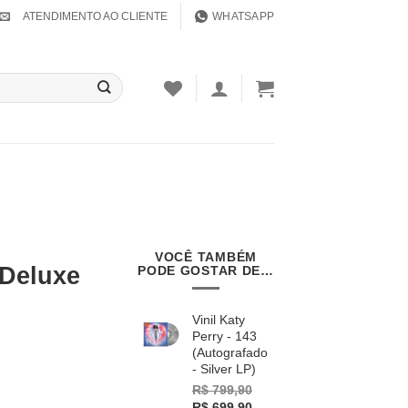
ATENDIMENTO AO CLIENTE
WHATSAPP
VOCÊ TAMBÉM
(Deluxe
PODE GOSTAR DE…
Vinil Katy
Perry - 143
(Autografado
- Silver LP)
R$
799,90
Original
Current
R$
699,90