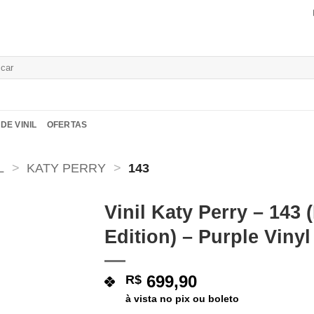
isar
DE VINIL
OFERTAS
L
>
KATY PERRY
>
143
Vinil Katy Perry – 143 
Edition) – Purple Vinyl
Adicionar
a lista de
desejos
699,90
R$
à vista no pix ou boleto