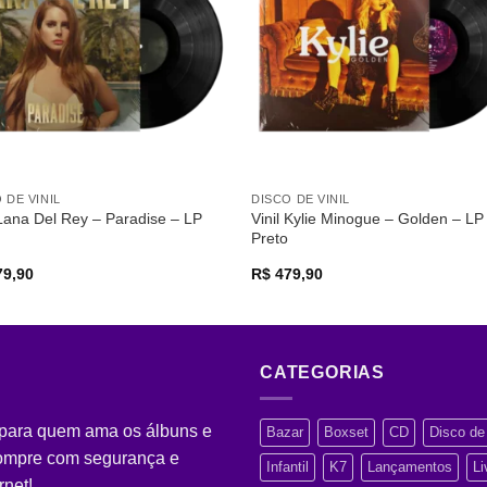
desejos
desej
 DE VINIL
DISCO DE VINIL
 Lana Del Rey – Paradise – LP
Vinil Kylie Minogue – Golden – LP
Preto
9,90
R$
479,90
CATEGORIAS
 para quem ama os álbuns e
Bazar
Boxset
CD
Disco de 
Compre com segurança e
Infantil
K7
Lançamentos
Li
rnet!