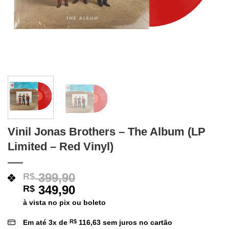
Vinil Jonas Brothers – The Album (LP
Limited – Red Vinyl)
399,90
R$
349,90
R$
à vista no pix ou boleto
Em até
3
x de
R$
116,63
sem juros no cartão