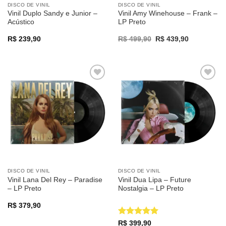
DISCO DE VINIL
DISCO DE VINIL
Vinil Duplo Sandy e Junior –
Vinil Amy Winehouse – Frank –
Acústico
LP Preto
Original
Current
R$
239,90
R$
499,90
R$
439,90
price
price
was:
is:
R$ 499,90.
R$ 439,90.
Adicionar
Adicionar
a lista de
a lista de
desejos
desejos
DISCO DE VINIL
DISCO DE VINIL
Vinil Lana Del Rey – Paradise
Vinil Dua Lipa – Future
– LP Preto
Nostalgia – LP Preto
R$
379,90
Avaliação
5
R$
399,90