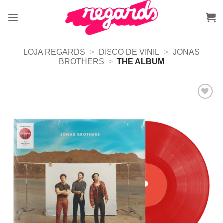
Skip
to
content
LOJA REGARDS
>
DISCO DE VINIL
>
JONAS
BROTHERS
>
THE ALBUM
Adicionar
a lista de
desejos