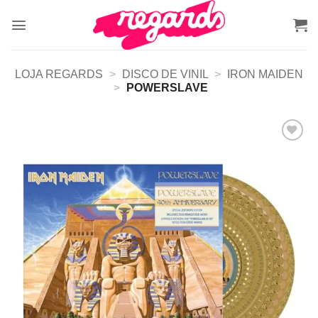
Skip
to
content
LOJA REGARDS
>
DISCO DE VINIL
>
IRON MAIDEN
>
POWERSLAVE
Adicionar
a lista de
desejos