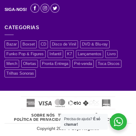
SIGA-NOS!
CATEGORIAS
Bazar
Boxset
CD
Disco de Vinil
DVD & Blu-ray
Funko Pop & Figures
Infantil
K7
Lançamentos
Livro
Merch
Ofertas
Pronta Entrega
Pré-venda
Toca Discos
Trilhas Sonoras
SOBRE NÓS
TERMOS E CONDIÇÕES
Precisa de ajuda?
É só
POLÍTICA DE PRIVACIDADE
ATENDIMENTO AO CLIENTE
chamar!
Copyright 2026 ©
Loja Regards