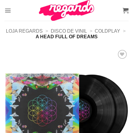
Skip
to
content
LOJA REGARDS
>
DISCO DE VINIL
>
COLDPLAY
>
A HEAD FULL OF DREAMS
Adicionar
a lista de
desejos