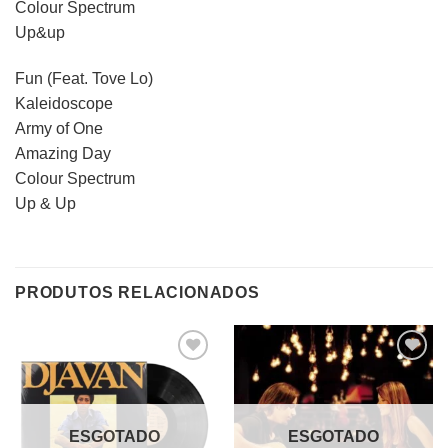
Colour Spectrum
Up&up
Fun (Feat. Tove Lo)
Kaleidoscope
Army of One
Amazing Day
Colour Spectrum
Up & Up
PRODUTOS RELACIONADOS
Adicionar
Adicionar
a lista de
a lista de
desejos
desejos
ESGOTADO
ESGOTADO