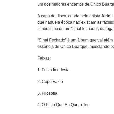
um dos maiores encantos de Chico Buarq
A capa do disco, criada pelo artista
Aldo L
que naquela época não existiam as facili
simbolismo de um “sinal fechado”, dialog
“Sinal Fechado” é um álbum que vai além da
essência de Chico Buarque, mesclando poes
Faixas:
1.
Festa Imodesta
2.
Copo Vazio
3.
Filosofia
4.
O Filho Que Eu Quero Ter