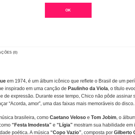
OK
AÇÕES (0)
que
em 1974, é um álbum icônico que reflete o Brasil de um per
ome inspirado em uma canção de
Paulinho da Viola
, o título e
ade de expressão. Durante esse tempo, Chico não pôde assinar 
nçar “Acorda, amor”, uma das faixas mais memoráveis do disco.
sica brasileira, como
Caetano Veloso
e
Tom Jobim
, o álbum
s como
“Festa Imodesta”
e
“Lígia”
mostram sua habilidade em i
idade poética. A música
“Copo Vazio”
, composta por
Gilberto G