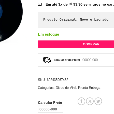
Em até
3
x de
R$
93,30
sem juros no car
Produto Original, Novo e Lacrado
Em estoque
COMPRAR
Simulador de Frete:
SKU:
602435967462
Categorias:
Disco de Vinil
,
Pronta Entrega
Calcular Frete