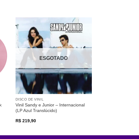
nar
Adicionar
 de
a lista de
os
desejos
ESGOTADO
DISCO DE VINIL
k
Vinil Sandy e Junior – Internacional
(LP Azul Translúcido)
R$
219,90