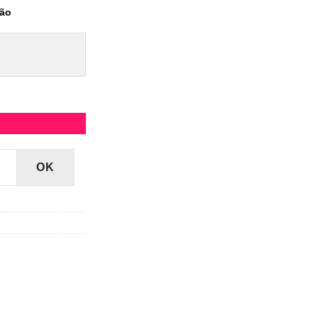
tão
OK