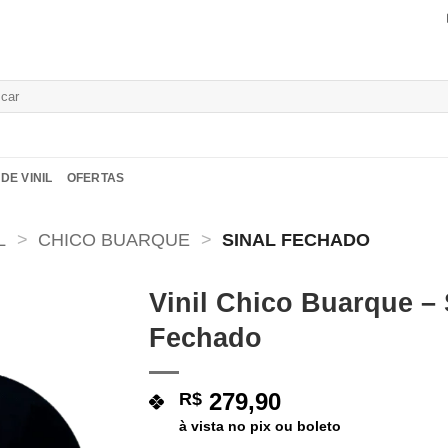
isar
DE VINIL
OFERTAS
L
>
CHICO BUARQUE
>
SINAL FECHADO
Vinil Chico Buarque – 
Fechado
Adicionar
a lista de
desejos
279,90
R$
à vista no pix ou boleto