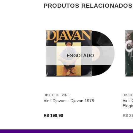
PRODUTOS RELACIONADOS
Adicionar
a lista de
desejos
ESGOTADO
DISCO DE VINIL
DISCO
Vinil
Vinil Djavan – Djavan 1978
Elogi
R$
199,90
R$
29