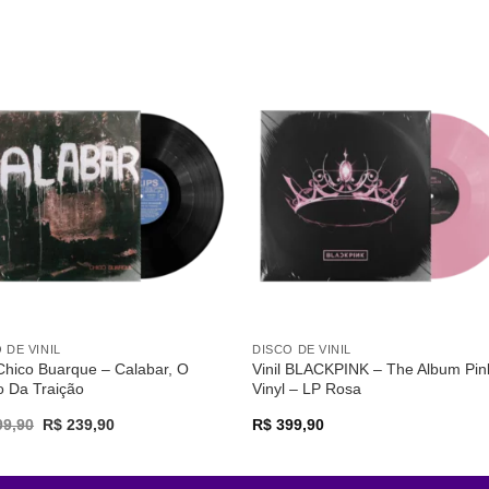
Adicionar
Adicio
a lista de
a lista
desejos
desej
 DE VINIL
DISCO DE VINIL
 Chico Buarque – Calabar, O
Vinil BLACKPINK – The Album Pin
o Da Traição
Vinyl – LP Rosa
Original
Current
9,90
R$
239,90
R$
399,90
price
price
was:
is:
R$ 299,90.
R$ 239,90.