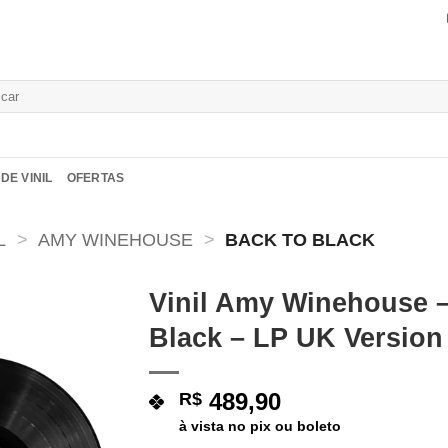
isar
DE VINIL
OFERTAS
L
>
AMY WINEHOUSE
>
BACK TO BLACK
Vinil Amy Winehouse 
Black – LP UK Version
Adicionar
a lista de
desejos
489,90
R$
à vista no pix ou boleto