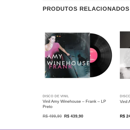
PRODUTOS RELACIONADOS
Adicionar
a lista de
desejos
DISCO DE VINIL
DISCO
Vinil Amy Winehouse – Frank – LP
Vinil
Preto
Original
Current
R$
499,90
R$
439,90
R$
24
price
price
was:
is:
R$ 499,90.
R$ 439,90.