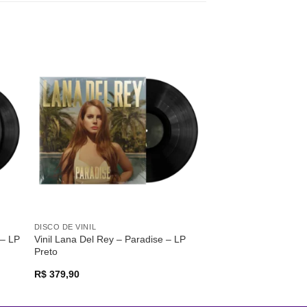
nar
Adicionar
 de
a lista de
os
desejos
DISCO DE VINIL
 – LP
Vinil Lana Del Rey – Paradise – LP
Preto
R$
379,90