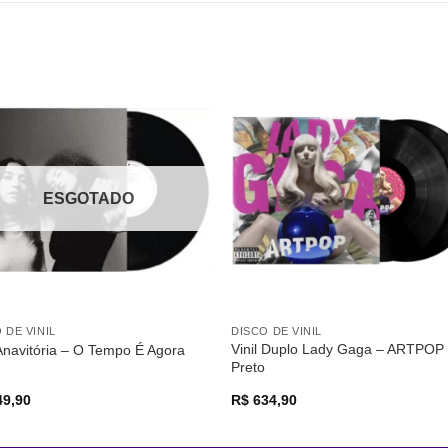
Adicionar
Adicio
a lista de
a lista
desejos
desej
ESGOTADO
 DE VINIL
DISCO DE VINIL
Vinil Duplo Lady Gaga – ARTPOP
 Anavitória – O Tempo É Agora
Preto
9,90
R$
634,90