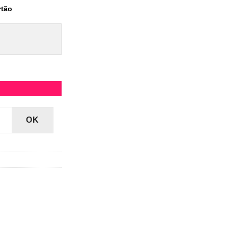
rtão
OK