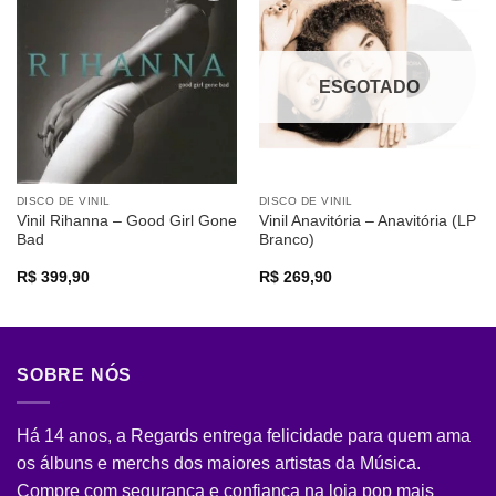
Adicionar
Adicionar
a lista de
a lista de
desejos
desejos
ESGOTADO
DISCO DE VINIL
DISCO DE VINIL
Vinil Rihanna – Good Girl Gone
Vinil Anavitória – Anavitória (LP
Bad
Branco)
R$
399,90
R$
269,90
SOBRE NÓS
Há 14 anos, a Regards entrega felicidade para quem ama
os álbuns e merchs dos maiores artistas da Música.
Compre com segurança e confiança na loja pop mais