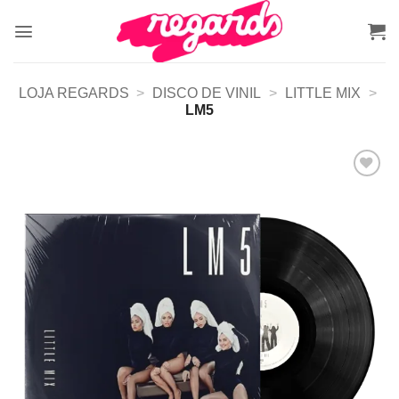
Skip
to
content
LOJA REGARDS
>
DISCO DE VINIL
>
LITTLE MIX
>
LM5
Adicionar
a lista de
desejos