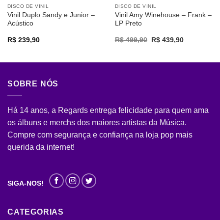
DISCO DE VINIL
DISCO DE VINIL
Vinil Duplo Sandy e Junior –
Vinil Amy Winehouse – Frank –
Acústico
LP Preto
Original
Current
R$
239,90
R$
499,90
R$
439,90
price
price
was:
is:
R$ 499,90.
R$ 439,90.
SOBRE NÓS
Há 14 anos, a Regards entrega felicidade para quem ama
os álbuns e merchs dos maiores artistas da Música.
Compre com segurança e confiança na loja pop mais
querida da internet!
SIGA-NOS!
CATEGORIAS