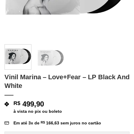
Vinil Marina – Love+Fear – LP Black And
White
499,90
R$
à vista no pix ou boleto
Em até
3
x de
R$
166,63
sem juros no cartão