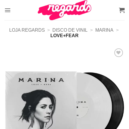
Skip
to
content
LOJA REGARDS
>
DISCO DE VINIL
>
MARINA
>
LOVE+FEAR
Adicionar
a lista de
desejos