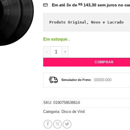
Em até
3
x de
R$
143,30
sem juros no ca
Produto Original, Novo e Lacrado
Em estoque .
Vinil Duplo Celine Dion ‎– Falling Into You 
COMPRAR
Simulador de Frete:
SKU:
0190758638614
Categoria:
Disco de Vinil