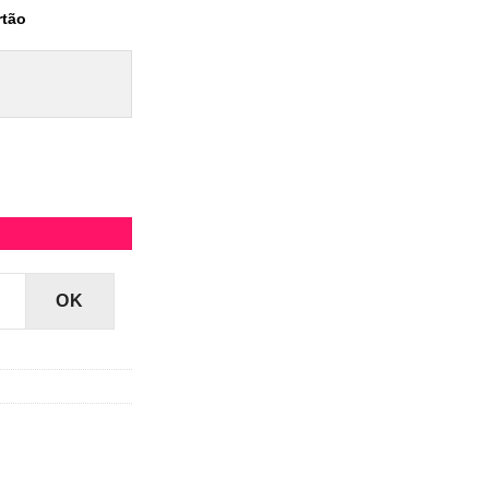
rtão
quantidade
OK