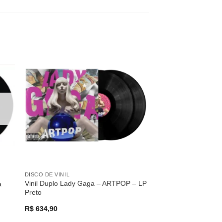
nar
Adicionar
 de
a lista de
os
desejos
DISCO DE VINIL
Vinil Duplo Lady Gaga – ARTPOP – LP
a
Preto
R$
634,90