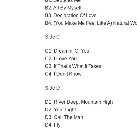
B1. Seduces Me
B2. All By Myself
B3. Declaration Of Love
B4. (You Make Me Feel Like A) Natural 
Side C
C1. Dreamin’ Of You
C2. I Love You
C3. If That’s What It Takes
C4. I Don’t Know
Side D
D1. River Deep, Mountain High
D2. Your Light
D3. Call The Man
D4. Fly