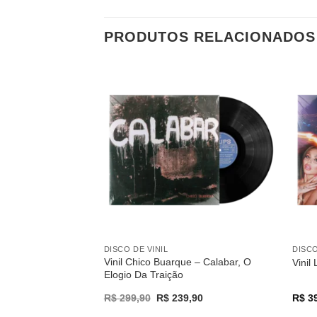
PRODUTOS RELACIONADOS
Adicionar
a lista de
desejos
DISCO DE VINIL
DISCO
Vinil Chico Buarque – Calabar, O
Vinil
Elogio Da Traição
Original
Current
R$
299,90
R$
239,90
R$
39
price
price