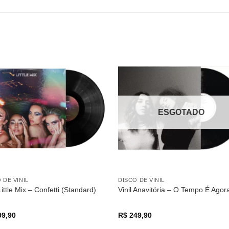
Adicionar
Adicio
a lista de
a lista
desejos
desej
ESGOTADO
 DE VINIL
DISCO DE VINIL
 Little Mix – Confetti (Standard)
Vinil Anavitória – O Tempo É Agor
9,90
R$
249,90