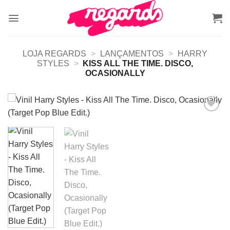
Skip
to
content
LOJA REGARDS
>
LANÇAMENTOS
>
HARRY
STYLES
>
KISS ALL THE TIME. DISCO,
OCASIONALLY
Adicionar
a lista de
desejos