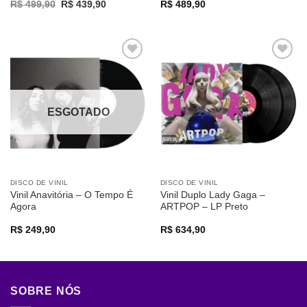
Original
Current
R$
499,90
R$
439,90
R$
489,90
price
price
was:
is:
R$ 499,90.
R$ 439,90.
Adicionar
Adicionar
a lista de
a lista de
desejos
desejos
ESGOTADO
DISCO DE VINIL
DISCO DE VINIL
Vinil Anavitória – O Tempo É
Vinil Duplo Lady Gaga –
Agora
ARTPOP – LP Preto
R$
249,90
R$
634,90
SOBRE NÓS