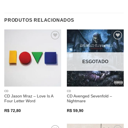
PRODUTOS RELACIONADOS
Adicionar
Adicionar
a lista de
a lista de
desejos
desejos
ESGOTADO
CD
CD
CD Jason Mraz – Love Is A
CD Avenged Sevenfold –
Four Letter Word
Nightmare
R$
72,80
R$
59,90