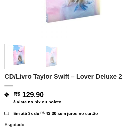
CD/Livro Taylor Swift – Lover Deluxe 2
129,90
R$
à vista no pix ou boleto
Em até
3
x de
R$
43,30
sem juros no cartão
Esgotado