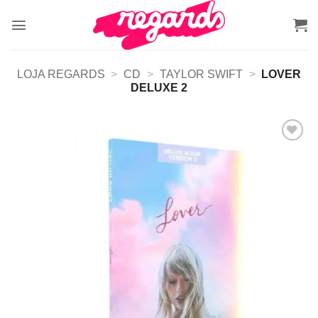
Skip
to
content
LOJA REGARDS
>
CD
>
TAYLOR SWIFT
>
LOVER
DELUXE 2
Adicionar
a lista de
desejos