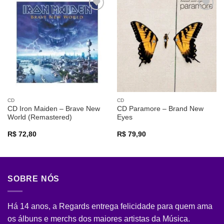
Adicionar
Adicionar
a lista de
a lista de
desejos
desejos
CD
CD
CD Iron Maiden – Brave New
CD Paramore – Brand New
World (Remastered)
Eyes
R$
72,80
R$
79,90
SOBRE NÓS
Há 14 anos, a Regards entrega felicidade para quem ama
os álbuns e merchs dos maiores artistas da Música.