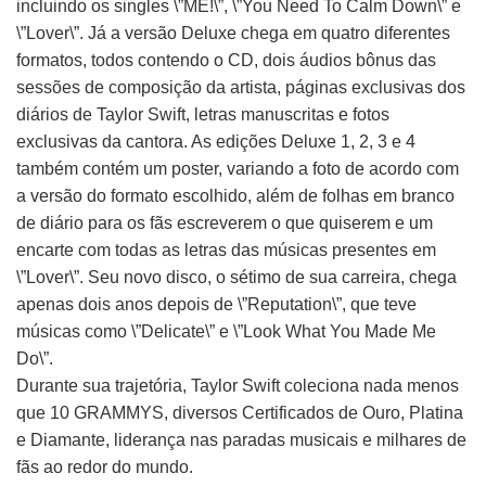
incluindo os singles \”ME!\”, \”You Need To Calm Down\” e
\”Lover\”. Já a versão Deluxe chega em quatro diferentes
formatos, todos contendo o CD, dois áudios bônus das
sessões de composição da artista, páginas exclusivas dos
diários de Taylor Swift, letras manuscritas e fotos
exclusivas da cantora. As edições Deluxe 1, 2, 3 e 4
também contém um poster, variando a foto de acordo com
a versão do formato escolhido, além de folhas em branco
de diário para os fãs escreverem o que quiserem e um
encarte com todas as letras das músicas presentes em
\”Lover\”. Seu novo disco, o sétimo de sua carreira, chega
apenas dois anos depois de \”Reputation\”, que teve
músicas como \”Delicate\” e \”Look What You Made Me
Do\”.
Durante sua trajetória, Taylor Swift coleciona nada menos
que 10 GRAMMYS, diversos Certificados de Ouro, Platina
e Diamante, liderança nas paradas musicais e milhares de
fãs ao redor do mundo.