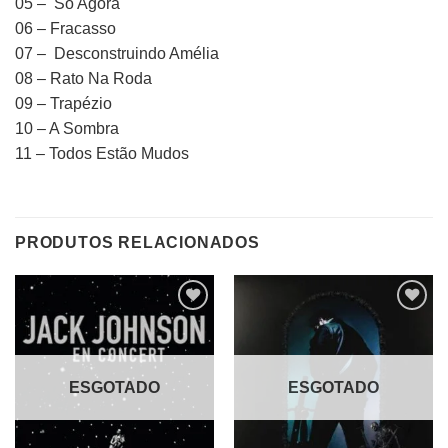
05 – Só Agora
06 – Fracasso
07 – Desconstruindo Amélia
08 – Rato Na Roda
09 – Trapézio
10 – A Sombra
11 – Todos Estão Mudos
PRODUTOS RELACIONADOS
Adicionar
Adicionar
a lista de
a lista de
desejos
desejos
ESGOTADO
ESGOTADO