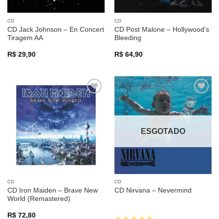
CD
CD
CD Jack Johnson – En Concert
CD Post Malone – Hollywood’s
Tiragem AA
Bleeding
R$
29,90
R$
64,90
Adicionar
Adicionar
a lista de
a lista de
desejos
desejos
ESGOTADO
CD
CD
CD Iron Maiden – Brave New
CD Nirvana – Nevermind
World (Remastered)
R$
72,80