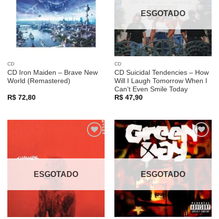
ESGOTADO
CD
CD
CD Iron Maiden – Brave New
CD Suicidal Tendencies – How
World (Remastered)
Will I Laugh Tomorrow When I
Can’t Even Smile Today
R$
72,80
R$
47,90
Adicionar
Adicionar
a lista de
a lista de
desejos
desejos
ESGOTADO
ESGOTADO