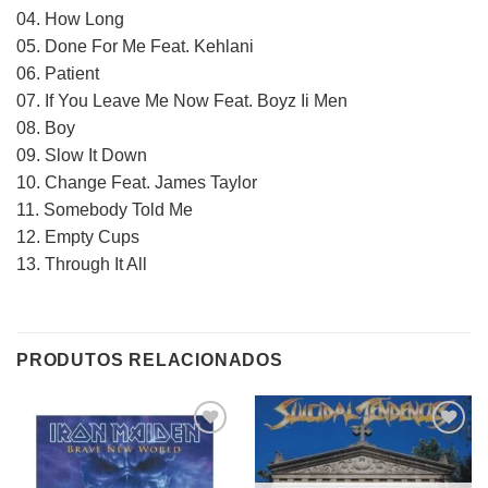
04. How Long
05. Done For Me Feat. Kehlani
06. Patient
07. If You Leave Me Now Feat. Boyz Ii Men
08. Boy
09. Slow It Down
10. Change Feat. James Taylor
11. Somebody Told Me
12. Empty Cups
13. Through It All
PRODUTOS RELACIONADOS
Adicionar
Adicionar
a lista de
a lista de
desejos
desejos