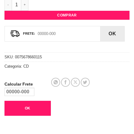
CD Charlie Puth - Voicenotes quantidade
COMPRAR
OK
SKU:
0075678660115
Categoria:
CD
Calcular Frete
OK