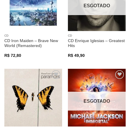
ESGOTADO
CD
CD
CD Iron Maiden – Brave New
CD Enrique Iglesias – Greatest
World (Remastered)
Hits
R$
72,80
R$
49,90
Adicionar
Adicionar
a lista de
a lista de
desejos
desejos
ESGOTADO