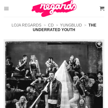
Skip
to
content
LOJA REGARDS
>
CD
>
YUNGBLUD
>
THE
UNDERRATED YOUTH
Adicionar
a lista de
desejos