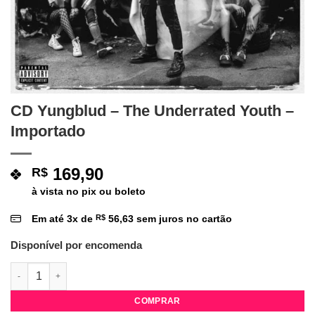
CD Yungblud – The Underrated Youth –
Importado
169,90
R$
à vista no pix ou boleto
Em até
3
x de
R$
56,63
sem juros no cartão
Disponível por encomenda
CD Yungblud - The Underrated Youth - Importado quantidade
COMPRAR