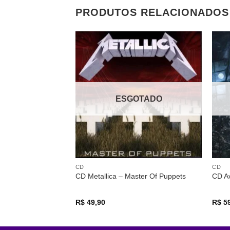
PRODUTOS RELACIONADOS
ESGOTADO
CD
CD
CD Metallica – Master Of Puppets
CD A
R$
49,90
R$
59