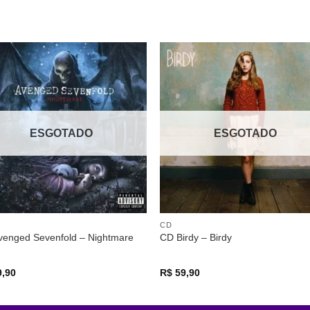
ESGOTADO
ESGOTADO
CD
venged Sevenfold – Nightmare
CD Birdy – Birdy
,90
R$
59,90