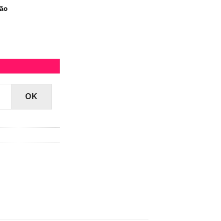
tão
e
OK