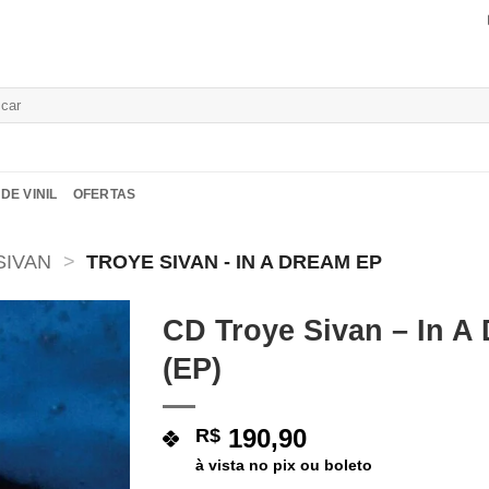
isar
DE VINIL
OFERTAS
SIVAN
>
TROYE SIVAN - IN A DREAM EP
CD Troye Sivan – In A
(EP)
190,90
R$
à vista no pix ou boleto