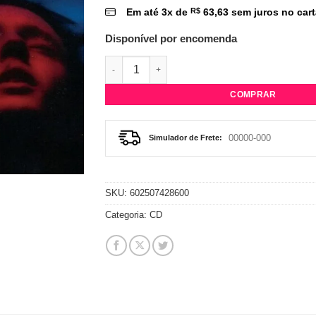
Em até
3
x de
R$
63,63
sem juros no car
Disponível por encomenda
CD Troye Sivan - In A Dream (EP) quantidad
COMPRAR
Simulador de Frete:
SKU:
602507428600
Categoria:
CD