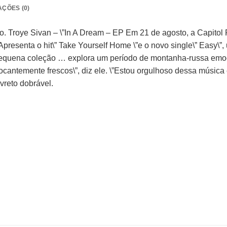
AÇÕES (0)
o. Troye Sivan – \”In A Dream – EP Em 21 de agosto, a Capito
presenta o hit\” Take Yourself Home \”e o novo single\” Easy\”,
a pequena coleção … explora um período de montanha-russa emo
antemente frescos\”, diz ele. \”Estou orgulhoso dessa música
vreto dobrável.