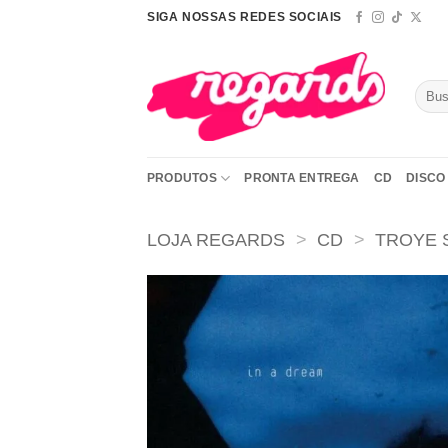
Skip
SIGA NOSSAS REDES SOCIAIS
to
content
Pesqu
por:
PRODUTOS
PRONTA ENTREGA
CD
DISCO 
LOJA REGARDS
>
CD
>
TROYE 