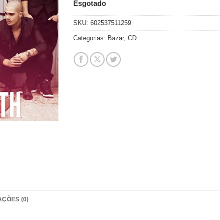
Esgotado
SKU:
602537511259
Categorias:
Bazar
,
CD
AÇÕES (0)