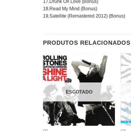
17.Drunk On Love (Bonus)
18.Read My Mind (Bonus)
19.Satellite (Remastered 2012) (Bonus)
PRODUTOS RELACIONADOS
Adicionar
a lista de
desejos
ESGOTADO
CD
CD