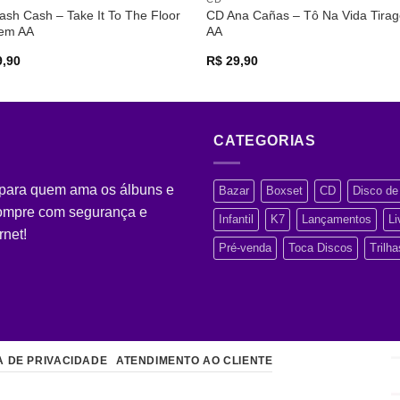
sh Cash – Take It To The Floor
CD Ana Cañas – Tô Na Vida Tira
gem AA
AA
,90
R$
29,90
CATEGORIAS
 para quem ama os álbuns e
Bazar
Boxset
CD
Disco de 
Compre com segurança e
Infantil
K7
Lançamentos
Li
rnet!
Pré-venda
Toca Discos
Trilh
A DE PRIVACIDADE
ATENDIMENTO AO CLIENTE