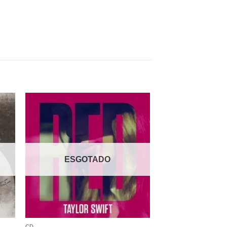
nar
Adicionar
 de
a lista de
os
desejos
ESGOTADO
CD