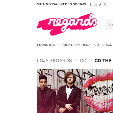
Skip
SIGA NOSSAS REDES SOCIAIS
to
content
Pesqu
por:
PRODUTOS
PRONTA ENTREGA
CD
DISCO 
LOJA REGARDS
>
CD
>
CD THE