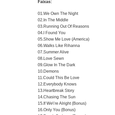
Faixas:
01.We Own The Night
02.In The Middle
03.Running Out Of Reasons
04.I Found You
05.Show Me Love (America)
06.Walks Like Rihanna
07.Summer Alive
08.Love Sewn
09.Glow In The Dark
10.Demons
11.Could This Be Love
12.Everybody Knows
13.Heartbreak Story
14.Chasing The Sun
15.If We\’re Alright (Bonus)
16.Only You (Bonus)