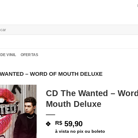
isar
DE VINIL
OFERTAS
 WANTED – WORD OF MOUTH DELUXE
CD The Wanted – Word
Mouth Deluxe
Adicionar
a lista de
desejos
59,90
R$
à vista no pix ou boleto