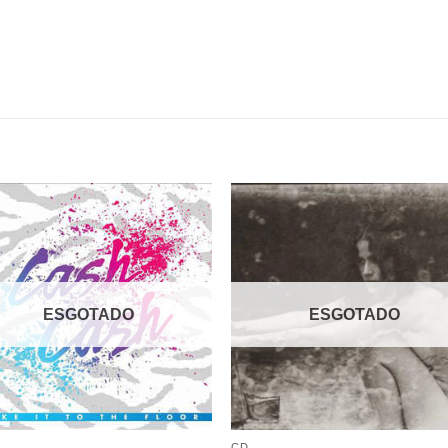
Adicionar
Adicio
a lista de
a lista
desejos
desej
ESGOTADO
ESGOTADO
CD