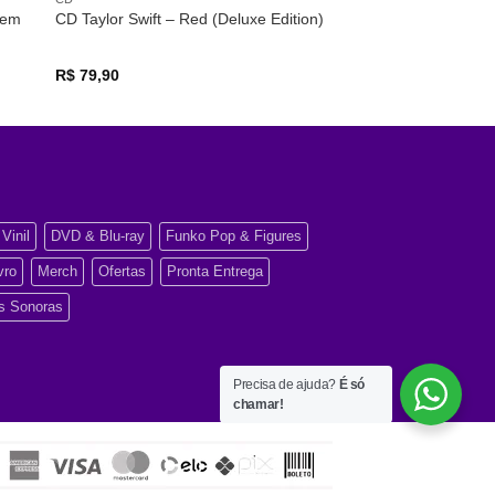
gem
CD Taylor Swift – Red (Deluxe Edition)
R$
79,90
Vinil
DVD & Blu-ray
Funko Pop & Figures
vro
Merch
Ofertas
Pronta Entrega
as Sonoras
Precisa de ajuda?
É só
chamar!