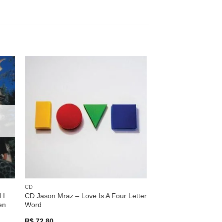
nar
Adicionar
 de
a lista de
os
desejos
CD
 I
CD Jason Mraz – Love Is A Four Letter
en
Word
R$
72,80