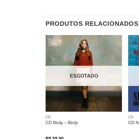
PRODUTOS RELACIONADOS
Adicionar
a lista de
desejos
ESGOTADO
CD
CD
CD Birdy – Birdy
CD N
R$
59,90