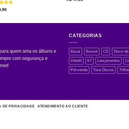
iação
5
,90
CATEGORIAS
 para quem ama os álbuns e
Bazar
Boxset
CD
Disco de 
Compre com segurança e
Infantil
K7
Lançamentos
Li
rnet!
Pré-venda
Toca Discos
Trilh
A DE PRIVACIDADE
ATENDIMENTO AO CLIENTE