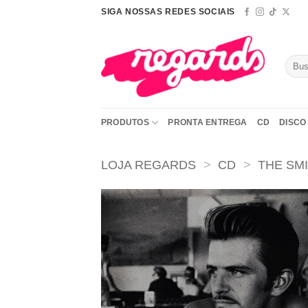
Skip
SIGA NOSSAS REDES SOCIAIS
to
content
Pesqu
por:
PRODUTOS
PRONTA ENTREGA
CD
DISCO 
LOJA REGARDS
>
CD
>
THE SM