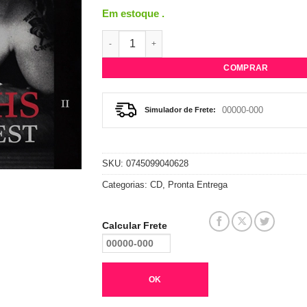
Em estoque .
CD The Smiths - ...Best II quantidade
COMPRAR
Simulador de Frete:
SKU:
0745099040628
Categorias:
CD
,
Pronta Entrega
Calcular Frete
OK