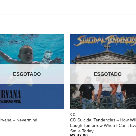
Adicionar
Adicio
a lista de
a lista
desejos
desej
ESGOTADO
ESGOTADO
CD
CD Suicidal Tendencies – How Will
irvana – Nevermind
Laugh Tomorrow When I Can’t Ev
Smile Today
R$
47,90