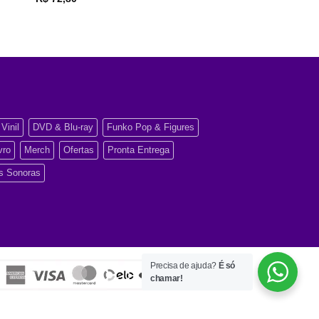
Vinil
DVD & Blu-ray
Funko Pop & Figures
vro
Merch
Ofertas
Pronta Entrega
as Sonoras
Precisa de ajuda?
É só
chamar!