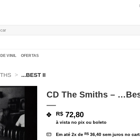
isar
DE VINIL
OFERTAS
ITHS
>
...BEST II
CD The Smiths – …Best
Adicionar
a lista de
72,80
R$
desejos
à vista no pix ou boleto
Em até
2
x de
R$
36,40
sem juros no car