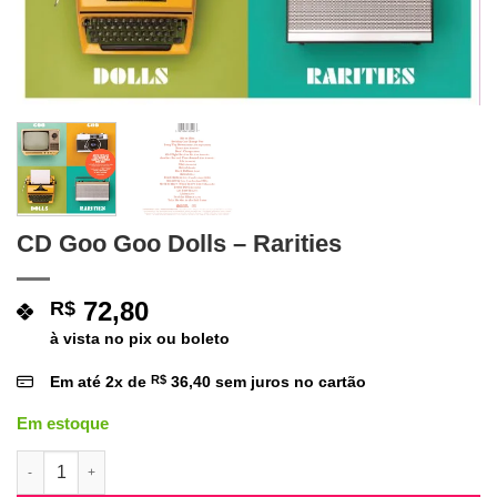
CD Goo Goo Dolls – Rarities
72,80
R$
à vista no pix ou boleto
Em até
2
x de
R$
36,40
sem juros no cartão
Em estoque
CD Goo Goo Dolls - Rarities quantidade