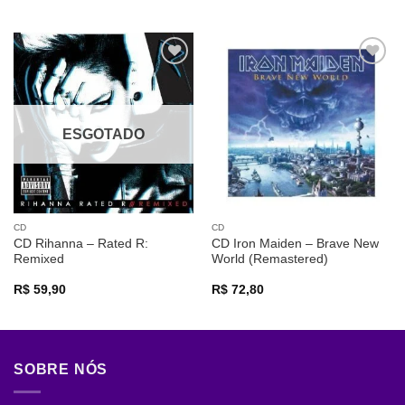
Adicionar
Adicionar
a lista de
a lista de
desejos
desejos
ESGOTADO
CD
CD
CD Rihanna – Rated R:
CD Iron Maiden – Brave New
Remixed
World (Remastered)
R$
59,90
R$
72,80
SOBRE NÓS