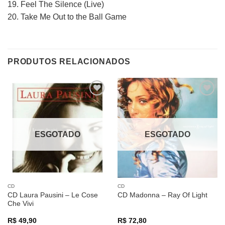
19. Feel The Silence (Live)
20. Take Me Out to the Ball Game
PRODUTOS RELACIONADOS
Adicionar
Adicionar
a lista de
a lista de
desejos
desejos
ESGOTADO
ESGOTADO
CD
CD
CD Laura Pausini – Le Cose
CD Madonna – Ray Of Light
Che Vivi
R$
49,90
R$
72,80