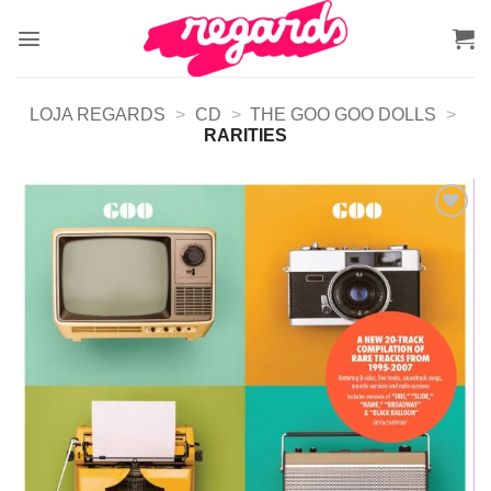
Skip
to
content
LOJA REGARDS
>
CD
>
THE GOO GOO DOLLS
>
RARITIES
Adicionar
a lista de
desejos