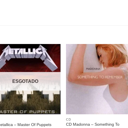
Adicionar
Adicio
a lista de
a lista
desejos
desej
ESGOTADO
CD
CD Madonna – Something To
tallica – Master Of Puppets