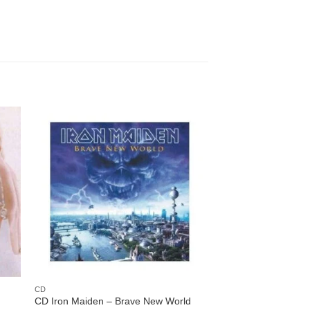
nar
Adicionar
 de
a lista de
os
desejos
CD
CD Iron Maiden – Brave New World