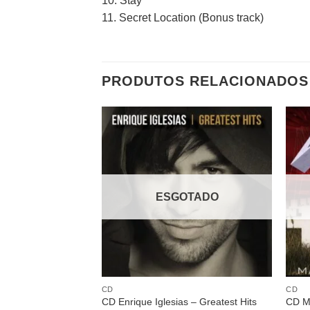
10. Stay
11. Secret Location (Bonus track)
PRODUTOS RELACIONADOS
Adicionar
a lista de
desejos
ESGOTADO
CD
CD
CD Enrique Iglesias – Greatest Hits
CD Me