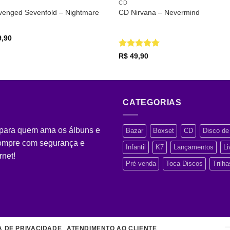
CD
venged Sevenfold – Nightmare
CD Nirvana – Nevermind
,90
Avaliação
5
R$
49,90
de 5
CATEGORIAS
 para quem ama os álbuns e
Bazar
Boxset
CD
Disco de 
Compre com segurança e
Infantil
K7
Lançamentos
Li
rnet!
Pré-venda
Toca Discos
Trilh
A DE PRIVACIDADE
ATENDIMENTO AO CLIENTE