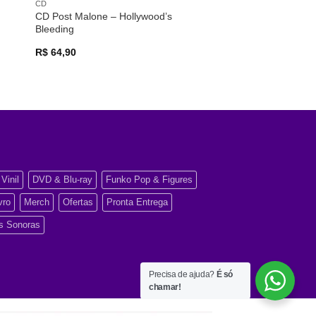
CD
CD Post Malone – Hollywood’s
Bleeding
R$
64,90
Vinil
DVD & Blu-ray
Funko Pop & Figures
vro
Merch
Ofertas
Pronta Entrega
as Sonoras
Precisa de ajuda?
É só
chamar!