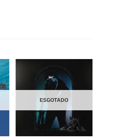
nar
Adicionar
 de
a lista de
os
desejos
ESGOTADO