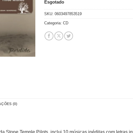
Esgotado
SKU:
0603497853519
Categoria:
CD
AÇÕES (0)
a Stone Temple Pilots, inclui 10 músicas inéditas com letras i