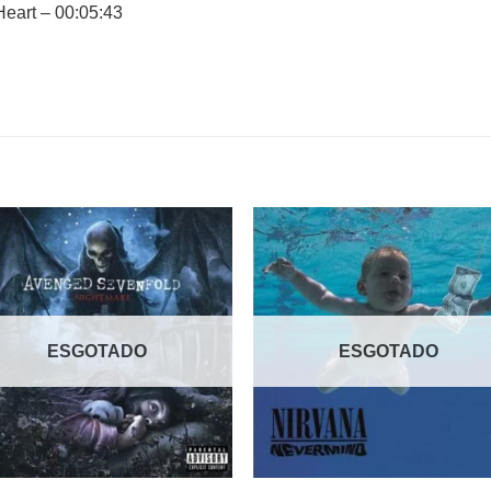
Heart – 00:05:43
Adicionar
Adicio
a lista de
a lista
desejos
desej
ESGOTADO
ESGOTADO