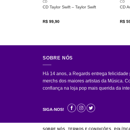
CD
CD
CD Taylor Swift – Taylor Swift
CD A
R$
99,90
R$
59
SOBRE NÓS
Há 14 anos, a Regards entrega felicidade
merchs dos maiores artistas da Música. 
confiança na loja pop mais querida da inte
SIGA-NOS!
SOBRE NÓS
TERMOS E CONDIÇÕES
POLÍTIC