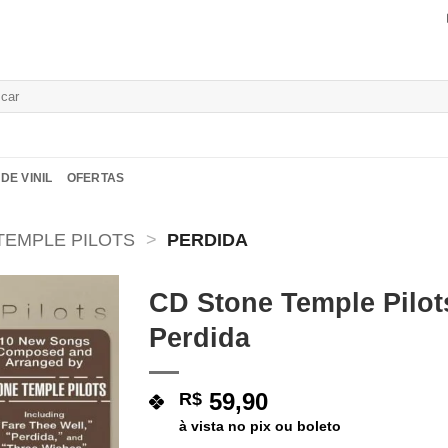
isar
DE VINIL
OFERTAS
TEMPLE PILOTS
>
PERDIDA
CD Stone Temple Pilot
Perdida
Adicionar
a lista de
desejos
59,90
R$
à vista no pix ou boleto