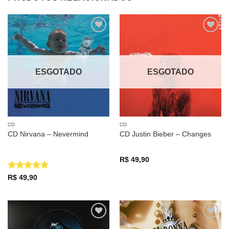
Adicionar
Adicionar
a lista de
a lista de
desejos
desejos
ESGOTADO
ESGOTADO
CD
CD
CD Nirvana – Nevermind
CD Justin Bieber – Changes
R$
49,90
Avaliação
5
R$
49,90
de 5
Adicionar
Adicionar