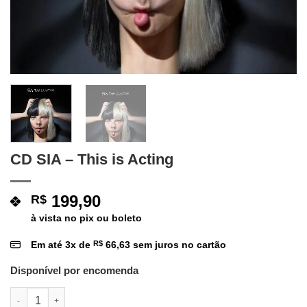
CD SIA – This is Acting
199,90
R$
à vista no pix ou boleto
Em até
3
x de
R$
66,63
sem juros no cartão
Disponível por encomenda
CD SIA - This is Acting quantidade