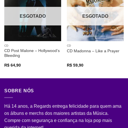
a lista de
a lista de
desejos
desejos
ESGOTADO
ESGOTADO
CD
CD
CD Post Malone – Hollywood’s
CD Madonna – Like a Prayer
Bleeding
R$
64,90
R$
59,90
SOBRE NÓS
Há 14 anos, a Regards entrega felicidade para quem ama
os álbuns e merchs dos maiores artistas da Música.
Compre com segurança e confiança na loja pop mais
querida da internet!