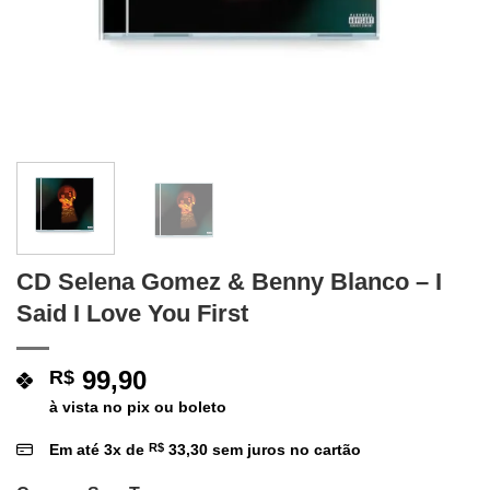
CD Selena Gomez & Benny Blanco – I
Said I Love You First
99,90
R$
à vista no pix ou boleto
Em até
3
x de
R$
33,30
sem juros no cartão