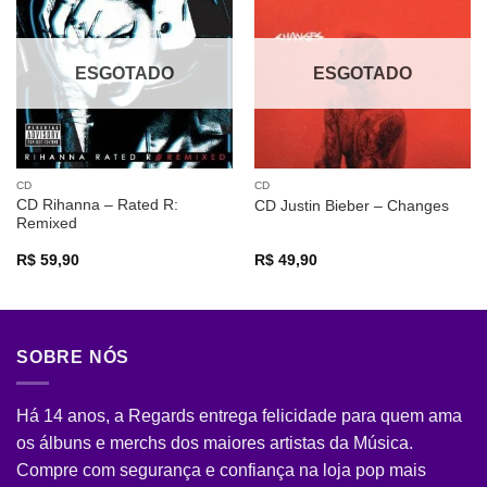
Adicionar
Adicionar
a lista de
a lista de
desejos
desejos
ESGOTADO
ESGOTADO
CD
CD
CD Rihanna – Rated R:
CD Justin Bieber – Changes
Remixed
R$
59,90
R$
49,90
SOBRE NÓS
Há 14 anos, a Regards entrega felicidade para quem ama
os álbuns e merchs dos maiores artistas da Música.
Compre com segurança e confiança na loja pop mais