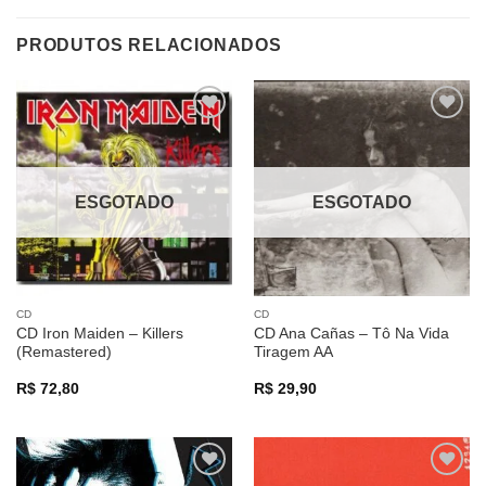
PRODUTOS RELACIONADOS
Adicionar
Adicionar
a lista de
a lista de
desejos
desejos
ESGOTADO
ESGOTADO
CD
CD
CD Iron Maiden – Killers
CD Ana Cañas – Tô Na Vida
(Remastered)
Tiragem AA
R$
72,80
R$
29,90