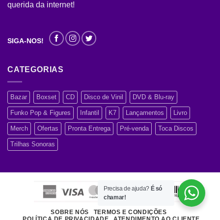
querida da internet!
SIGA-NOS!
CATEGORIAS
Bazar
Boxset
CD
Disco de Vinil
DVD & Blu-ray
Funko Pop & Figures
Infantil
K7
Lançamentos
Livro
Merch
Ofertas
Pronta Entrega
Pré-venda
Toca Discos
Trilhas Sonoras
Precisa de ajuda?
É só
chamar!
SOBRE NÓS
TERMOS E CONDIÇÕES
POLÍTICA DE PRIVACIDADE
ATENDIMENTO AO CLIENTE