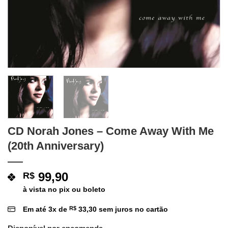
CD Norah Jones – Come Away With Me
(20th Anniversary)
99,90
R$
à vista no pix ou boleto
Em até
3
x de
R$
33,30
sem juros no cartão