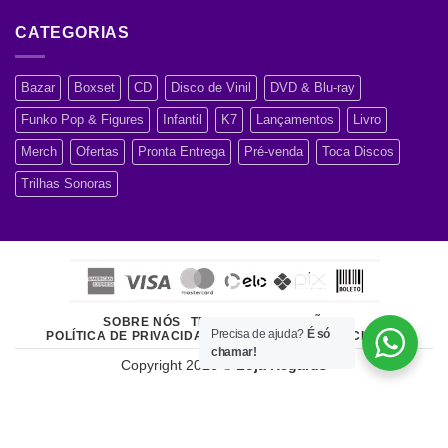
CATEGORIAS
Bazar
Boxset
CD
Disco de Vinil
DVD & Blu-ray
Funko Pop & Figures
Infantil
K7
Lançamentos
Livro
Merch
Ofertas
Pronta Entrega
Pré-venda
Toca Discos
Trilhas Sonoras
SOBRE NÓS
TERMOS E CONDIÇÕES
Precisa de ajuda?
É só
POLÍTICA DE PRIVACIDADE
ATENDIMENTO AO CLIENTE
chamar!
Copyright 2026 ©
Loja Regards