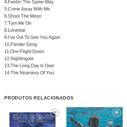
4.Feelin’ The Same Way
5.Come Away With Me
6.Shoot The Moon
7.Turn Me On
8.Lonestar
9.I’ve Got To See You Again
10.Painter Song
11.One Flight Down
12.Nightingale
13.The Long Day Is Over
14.The Nearness Of You
PRODUTOS RELACIONADOS
Adicionar
Adicionar
a lista de
a lista de