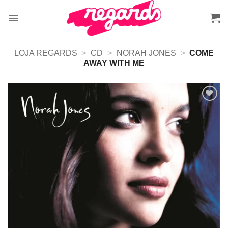
Skip
to
content
LOJA REGARDS
>
CD
>
NORAH JONES
>
COME
AWAY WITH ME
Adicionar
a lista de
desejos