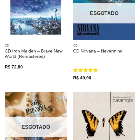
desejos
desejos
ESGOTADO
CD
CD
CD Iron Maiden – Brave New
CD Nirvana – Nevermind
World (Remastered)
R$
72,80
Avaliação
5
R$
49,90
de 5
Adicionar
Adicionar
a lista de
a lista de
desejos
desejos
ESGOTADO