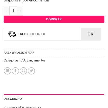
Disponível por encomenda
CD Norah Jones - Come Away With Me (20th Anniversary) quan
COMPRAR
OK
SKU:
0602445077632
Categorias:
CD
,
Lançamentos
DESCRIÇÃO