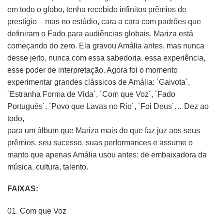
em todo o globo, tenha recebido infinitos prêmios de
prestígio – mas no estúdio, cara a cara com padrões que
definiram o Fado para audiências globais, Mariza está
começando do zero. Ela gravou Amália antes, mas nunca
desse jeito, nunca com essa sabedoria, essa experiência,
esse poder de interpretação. Agora foi o momento
experimentar grandes clássicos de Amália: ´Gaivota´,
´Estranha Forma de Vida´, ´Com que Voz´, ´Fado
Português´, ´Povo que Lavas no Rio´, ´Foi Deus´… Dez ao
todo,
para um álbum que Mariza mais do que faz juz aos seus
prêmios, seu sucesso, suas performances e assume o
manto que apenas Amália usou antes: de embaixadora da
música, cultura, talento.
FAIXAS:
01. Com que Voz