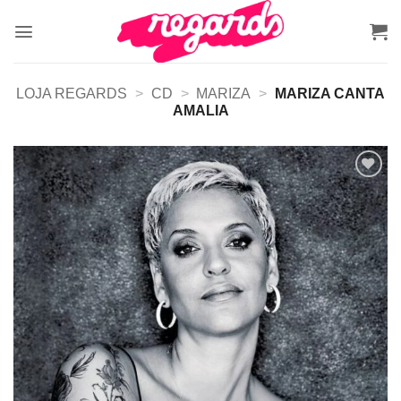
Skip
to
content
LOJA REGARDS
>
CD
>
MARIZA
>
MARIZA CANTA
AMALIA
Adicionar
a lista de
desejos