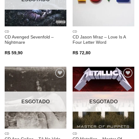
CD
CD
CD Avenged Sevenfold –
CD Jason Mraz – Love Is A
Nightmare
Four Letter Word
R$
59,90
R$
72,80
Adicionar
Adicionar
a lista de
a lista de
desejos
desejos
ESGOTADO
ESGOTADO
CD
CD