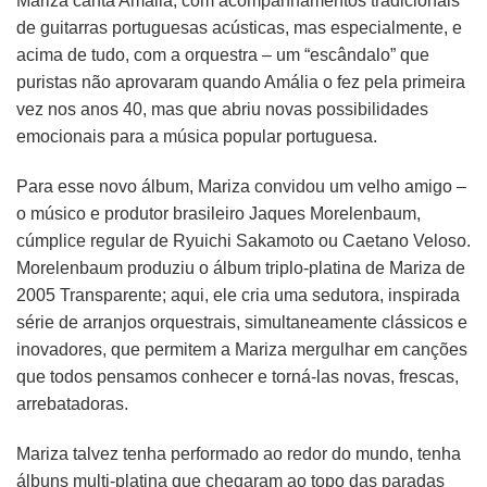
Mariza canta Amália, com acompanhamentos tradicionais
de guitarras portuguesas acústicas, mas especialmente, e
acima de tudo, com a orquestra – um “escândalo” que
puristas não aprovaram quando Amália o fez pela primeira
vez nos anos 40, mas que abriu novas possibilidades
emocionais para a música popular portuguesa.
Para esse novo álbum, Mariza convidou um velho amigo –
o músico e produtor brasileiro Jaques Morelenbaum,
cúmplice regular de Ryuichi Sakamoto ou Caetano Veloso.
Morelenbaum produziu o álbum triplo-platina de Mariza de
2005 Transparente; aqui, ele cria uma sedutora, inspirada
série de arranjos orquestrais, simultaneamente clássicos e
inovadores, que permitem a Mariza mergulhar em canções
que todos pensamos conhecer e torná-las novas, frescas,
arrebatadoras.
Mariza talvez tenha performado ao redor do mundo, tenha
álbuns multi-platina que chegaram ao topo das paradas