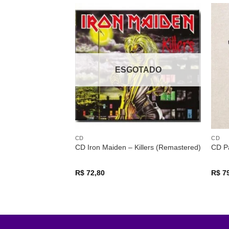
Adicionar
a lista de
desejos
ESGOTADO
CD
CD
CD Iron Maiden – Killers (Remastered)
CD P
R$
72,80
R$
79