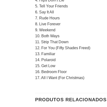
4. Hips Don\’t Lie
5. Tell Your Friends
6. Say It All
7. Rude Hours
8. Live Forever
9. Weekend
10. Both Ways
11. Strip That Down
12. For You (Fifty Shades Freed)
13. Familiar
14. Polaroid
15. Get Low
16. Bedroom Floor
17. All I Want (For Christmas)
PRODUTOS RELACIONADOS