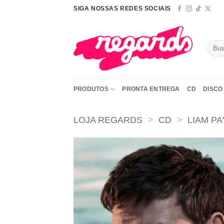
Skip
SIGA NOSSAS REDES SOCIAIS
to
content
Pesqu
por:
PRODUTOS
PRONTA ENTREGA
CD
DISCO 
LOJA REGARDS
>
CD
>
LIAM P