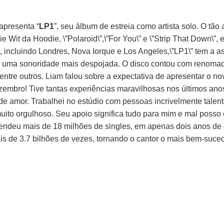
apresenta “
LP1
”, seu álbum de estreia como artista solo. O tão 
ie Wit da Hoodie, \”Polaroid\”,\”For You\” e \”Strip That Down\”
incluindo Londres, Nova Iorque e Los Angeles,\”LP1\” tem a as
com uma sonoridade mais despojada. O disco contou com renoma
ntre outros. Liam falou sobre a expectativa de apresentar o no
mbro! Tive tantas experiências maravilhosas nos últimos ano
 de amor. Trabalhei no estúdio com pessoas incrivelmente tale
ito orgulhoso. Seu apoio significa tudo para mim e mal posso 
já vendeu mais de 18 milhões de singles, em apenas dois anos de
is de 3.7 bilhões de vezes, tornando o cantor o mais bem-suc