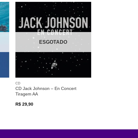
nar
Adicionar
 de
a lista de
os
desejos
ESGOTADO
CD
CD Jack Johnson – En Concert
Tiragem AA
R$
29,90