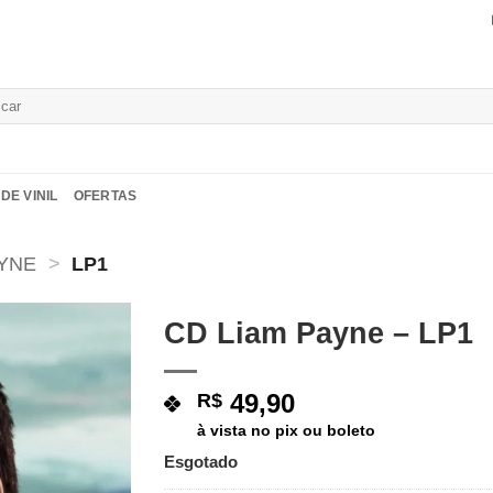
isar
DE VINIL
OFERTAS
AYNE
>
LP1
CD Liam Payne – LP1
Adicionar
a lista de
49,90
R$
desejos
à vista no pix ou boleto
Esgotado