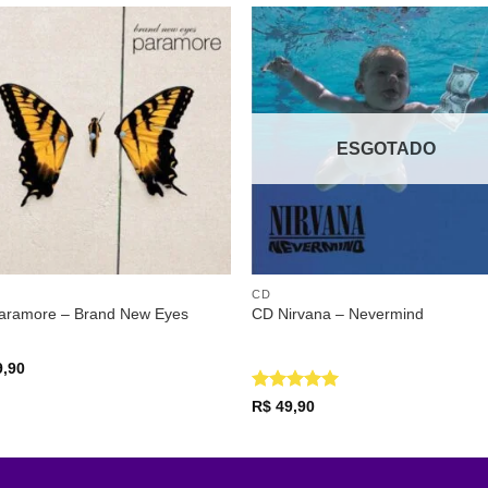
Adicionar
Adicio
a lista de
a lista
desejos
desej
ESGOTADO
CD
aramore – Brand New Eyes
CD Nirvana – Nevermind
,90
Avaliação
5
R$
49,90
de 5