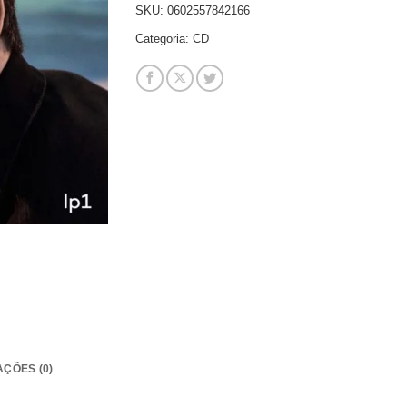
SKU:
0602557842166
Categoria:
CD
AÇÕES (0)