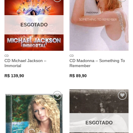
Adicionar
Adicionar
a lista de
a lista de
desejos
desejos
ESGOTADO
CD
CD
CD Michael Jackson –
CD Madonna – Something To
Immortal
Remember
R$
139,90
R$
89,90
Adicionar
Adicionar
a lista de
a lista de
desejos
desejos
ESGOTADO