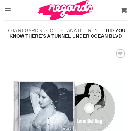
Skip
to
content
LOJA REGARDS
>
CD
>
LANA DEL REY
>
DID YOU
KNOW THERE'S A TUNNEL UNDER OCEAN BLVD
Adicionar
a lista de
desejos