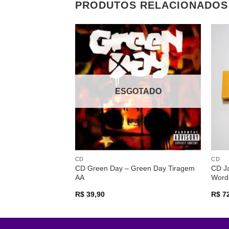
PRODUTOS RELACIONADOS
Adicionar
a lista de
desejos
ESGOTADO
CD
CD
CD Green Day – Green Day Tiragem
CD Ja
AA
Word
R$
39,90
R$
72