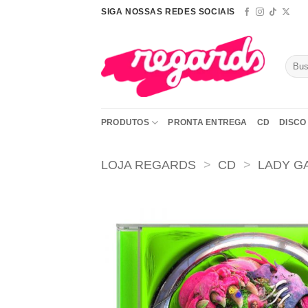
Skip
SIGA NOSSAS REDES SOCIAIS
to
content
Pesqu
por:
PRODUTOS
PRONTA ENTREGA
CD
DISCO 
LOJA REGARDS
>
CD
>
LADY G