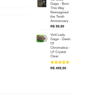
Gaga - Born
This Way
Reimagined
the Tenth
Anniversary
R$
99,90
Vinil Lady
Gaga - Dawn
Of
Chromatica -
LP Crystal
Clear
Avaliado
1
R$
499,90
como
5.00
de 5, com
baseado em
avaliação
de cliente