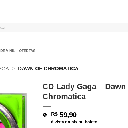
isar
DE VINIL
OFERTAS
AGA
>
DAWN OF CHROMATICA
CD Lady Gaga – Dawn
Chromatica
Adicionar
a lista de
desejos
59,90
R$
à vista no pix ou boleto