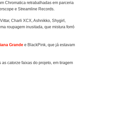
m Chromatica retrabalhadas em parceria
terscope e Streamline Records.
ttar, Charli XCX, Ashnikko, Shygirl,
uma roupagem inusitada, que mistura forró
iana Grande
e BlackPink, que já estavam
 as catorze faixas do projeto, em tiragem