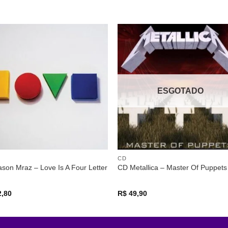
Adicionar
Adicio
a lista de
a lista
desejos
desej
ESGOTADO
CD
son Mraz – Love Is A Four Letter
CD Metallica – Master Of Puppets
,80
R$
49,90