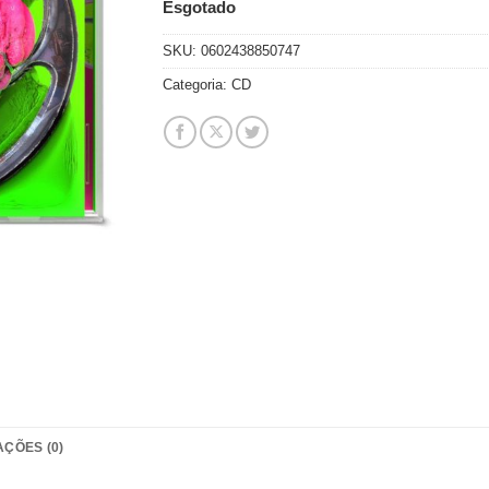
Esgotado
SKU:
0602438850747
Categoria:
CD
AÇÕES (0)