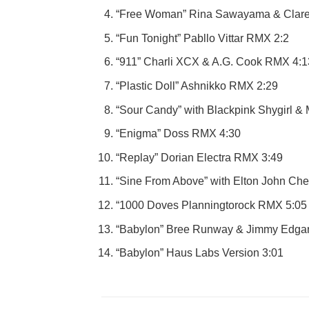
“Free Woman” Rina Sawayama & Claren
“Fun Tonight” Pabllo Vittar RMX 2:2
“911” Charli XCX & A.G. Cook RMX 4:1
“Plastic Doll” Ashnikko RMX 2:29
“Sour Candy” with Blackpink Shygirl 
“Enigma” Doss RMX 4:30
“Replay” Dorian Electra RMX 3:49
“Sine From Above” with Elton John Ches
“1000 Doves Planningtorock RMX 5:05
“Babylon” Bree Runway & Jimmy Edga
“Babylon” Haus Labs Version 3:01