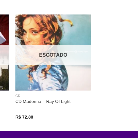
nar
Adicionar
 de
a lista de
os
desejos
ESGOTADO
CD
CD Madonna – Ray Of Light
R$
72,80