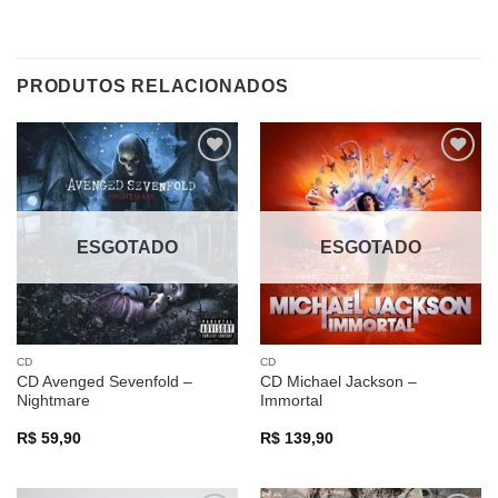
PRODUTOS RELACIONADOS
Adicionar
Adicionar
a lista de
a lista de
desejos
desejos
ESGOTADO
ESGOTADO
CD
CD
CD Avenged Sevenfold –
CD Michael Jackson –
Nightmare
Immortal
R$
59,90
R$
139,90