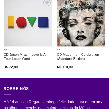
Adicionar
Adicionar
a lista de
a lista de
desejos
desejos
CD
CD
CD Jason Mraz – Love Is A
CD Madonna – Celebration
Four Letter Word
(Standard Edition)
R$
72,80
R$
119,90
SOBRE NÓS
Há 14 anos, a Regards entrega felicidade para quem ama
os álbuns e merchs dos maiores artistas da Música.