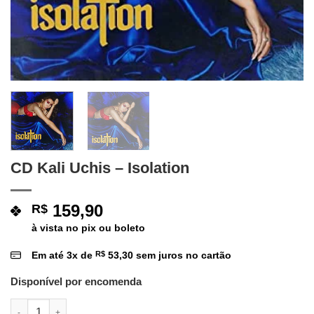
CD Kali Uchis – Isolation
159,90
R$
à vista no pix ou boleto
Em até
3
x de
R$
53,30
sem juros no cartão
Disponível por encomenda
CD Kali Uchis - Isolation quantidade