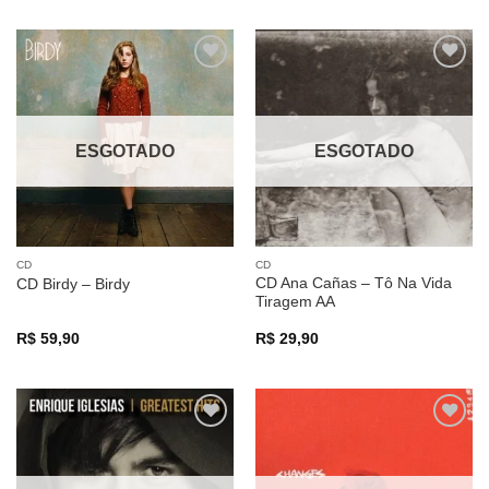
Adicionar
Adicionar
a lista de
a lista de
desejos
desejos
ESGOTADO
ESGOTADO
CD
CD
CD Ana Cañas – Tô Na Vida
CD Birdy – Birdy
Tiragem AA
R$
59,90
R$
29,90
Adicionar
Adicionar
a lista de
a lista de
desejos
desejos