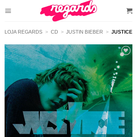
Skip
to
content
LOJA REGARDS
>
CD
>
JUSTIN BIEBER
>
JUSTICE
Adicionar
a lista de
desejos