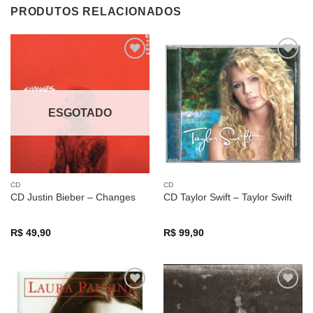
PRODUTOS RELACIONADOS
Adicionar
Adicionar
a lista de
a lista de
desejos
desejos
ESGOTADO
CD
CD
CD Justin Bieber – Changes
CD Taylor Swift – Taylor Swift
R$
49,90
R$
99,90
Adicionar
Adicionar
a lista de
a lista de