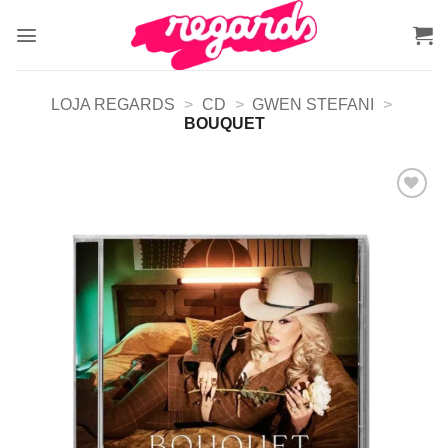
Skip
to
content
LOJA REGARDS
>
CD
>
GWEN STEFANI
>
BOUQUET
Adicionar
a lista de
desejos