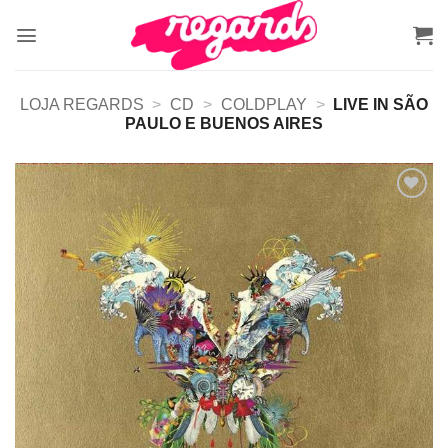
Skip
to
content
LOJA REGARDS
>
CD
>
COLDPLAY
>
LIVE IN SÃO
PAULO E BUENOS AIRES