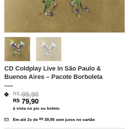
CD Coldplay Live In São Paulo &
Buenos Aires – Pacote Borboleta
99,90
R$
79,90
R$
à vista no pix ou boleto
Em até
2
x de
R$
39,95
sem juros no cartão