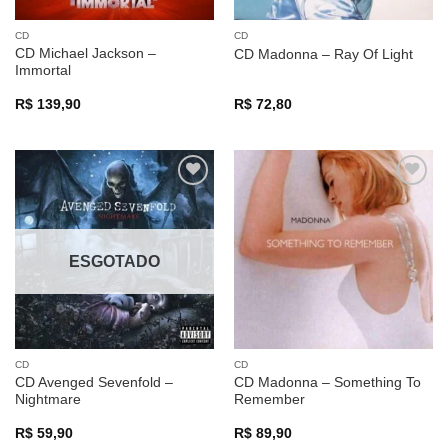
CD
CD
CD Michael Jackson –
CD Madonna – Ray Of Light
Immortal
R$
139,90
R$
72,80
ESGOTADO
CD
CD
CD Avenged Sevenfold –
CD Madonna – Something To
Nightmare
Remember
R$
59,90
R$
89,90