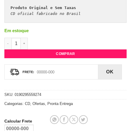
Produto Original e Sem Taxas
CD oficial fabricado no Brasil 
Em estoque
CD Coldplay Live In São Paulo & Buenos Aires - Pacote Borbol
COMPRAR
OK
SKU:
0190295559274
Categorias:
CD
,
Ofertas
,
Pronta Entrega
Calcular Frete