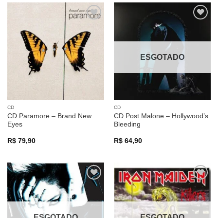
Adicionar
Adicionar
a lista de
a lista de
desejos
desejos
ESGOTADO
CD
CD
CD Paramore – Brand New
CD Post Malone – Hollywood’s
Eyes
Bleeding
R$
79,90
R$
64,90
Adicionar
Adicionar
a lista de
a lista de
desejos
desejos
ESGOTADO
ESGOTADO