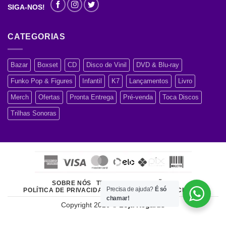
SIGA-NOS!
CATEGORIAS
Bazar
Boxset
CD
Disco de Vinil
DVD & Blu-ray
Funko Pop & Figures
Infantil
K7
Lançamentos
Livro
Merch
Ofertas
Pronta Entrega
Pré-venda
Toca Discos
Trilhas Sonoras
SOBRE NÓS
TERMOS E CONDIÇÕES
Precisa de ajuda?
É só
POLÍTICA DE PRIVACIDADE
ATENDIMENTO AO CLIENTE
chamar!
Copyright 2026 ©
Loja Regards