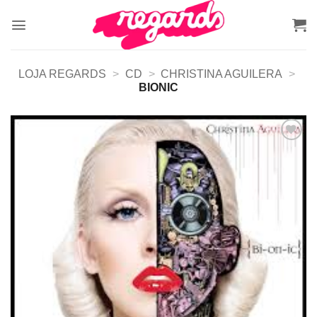
Skip
to
content
LOJA REGARDS
>
CD
>
CHRISTINA AGUILERA
>
BIONIC
Adicionar
a lista de
desejos