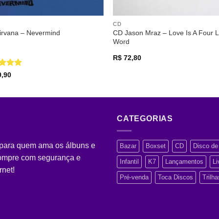
CD
CD Jason Mraz – Love Is A Four L
irvana – Nevermind
Word
R$
72,80
iação
5
,90
CATEGORIAS
 para quem ama os álbuns e
Bazar
Boxset
CD
Disco de 
Compre com segurança e
Infantil
K7
Lançamentos
Li
rnet!
Pré-venda
Toca Discos
Trilh