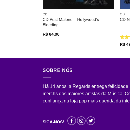
CD
CD
CD Post Malone – Hollywood’s
CD N
Bleeding
R$
64,90
Aval
R$
49
de 5
SOBRE NÓS
Há 14 anos, a Regards entrega felicidade
merchs dos maiores artistas da Música. 
confiança na loja pop mais querida da inte
SIGA-NOS!