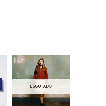
nar
Adicionar
 de
a lista de
os
desejos
ESGOTADO