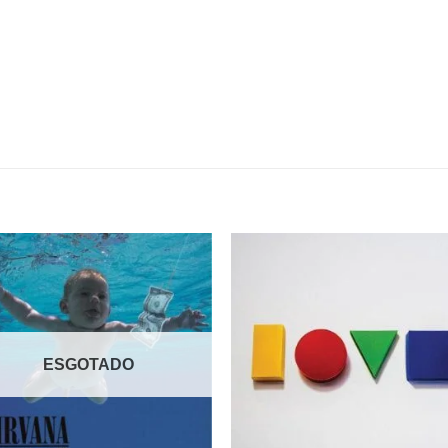
Adicionar
Adicio
a lista de
a lista
desejos
desej
ESGOTADO