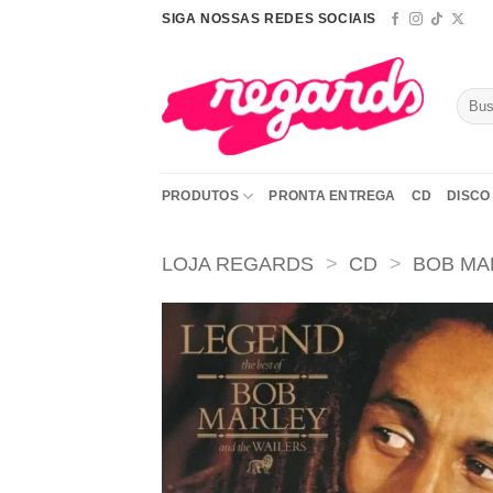
Skip
SIGA NOSSAS REDES SOCIAIS
to
content
Pesqu
por:
PRODUTOS
PRONTA ENTREGA
CD
DISCO 
LOJA REGARDS
>
CD
>
BOB MA