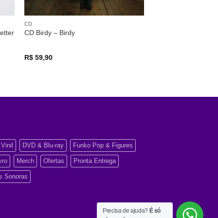
CD
etter
CD Birdy – Birdy
R$
59,90
Vinil
DVD & Blu-ray
Funko Pop & Figures
vro
Merch
Ofertas
Pronta Entrega
as Sonoras
Precisa de ajuda?
É só