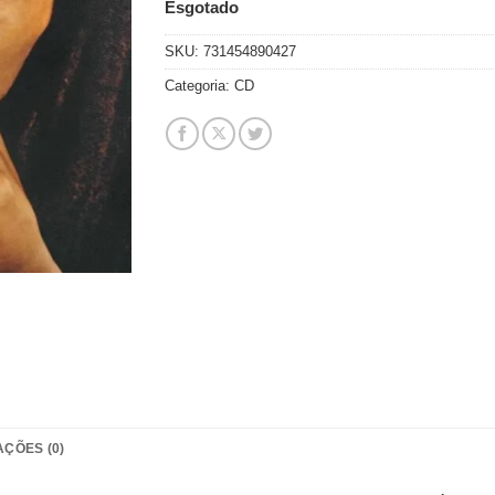
Esgotado
SKU:
731454890427
Categoria:
CD
AÇÕES (0)