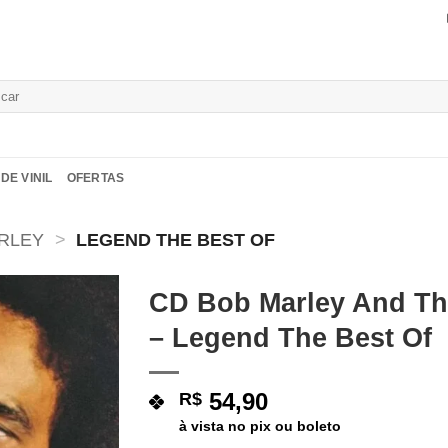
isar
DE VINIL
OFERTAS
RLEY
>
LEGEND THE BEST OF
CD Bob Marley And Th
– Legend The Best Of
Adicionar
a lista de
desejos
54,90
R$
à vista no pix ou boleto