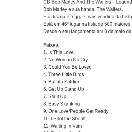
CD Bob Marley And The Wailers – Legend
Bob Marley e sua banda, The Wailers.
É o disco de reggae mais vendido da histó
Está em 46º lugar na lista de 500 maiores 
Desde o seu lançamento em 8 de maio de 1
Faixas:
1. Is This Love
2. No Woman No Cry
3. Could You Be Loved
4. Three Little Birds
5. Buffalo Soldier
6. Get Up Stand Up
7. Stir It Up
8. Easy Skanking
9. One Love/People Get Ready
10. I Shot the Sheriff
11. Waiting in Vain