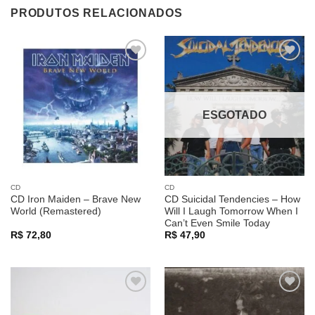
PRODUTOS RELACIONADOS
Adicionar
Adicionar
a lista de
a lista de
desejos
desejos
ESGOTADO
CD
CD
CD Iron Maiden – Brave New
CD Suicidal Tendencies – How
World (Remastered)
Will I Laugh Tomorrow When I
Can’t Even Smile Today
R$
72,80
R$
47,90
Adicionar
Adicionar
a lista de
a lista de