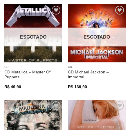
Adicionar
Adicionar
a lista de
a lista de
desejos
desejos
ESGOTADO
ESGOTADO
CD
CD
CD Metallica – Master Of
CD Michael Jackson –
Puppets
Immortal
R$
49,90
R$
139,90
Adicionar
Adicionar
a lista de
a lista de
desejos
desejos