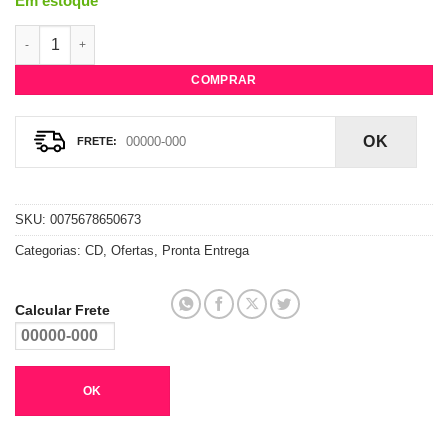
Em estoque
CD Birds Of Prey - The Album - Trilha Sonora quantidade
COMPRAR
OK
SKU:
0075678650673
Categorias:
CD
,
Ofertas
,
Pronta Entrega
Calcular Frete
OK