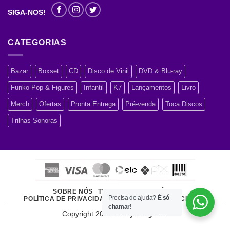
SIGA-NOS!
CATEGORIAS
Bazar
Boxset
CD
Disco de Vinil
DVD & Blu-ray
Funko Pop & Figures
Infantil
K7
Lançamentos
Livro
Merch
Ofertas
Pronta Entrega
Pré-venda
Toca Discos
Trilhas Sonoras
SOBRE NÓS
TERMOS E CONDIÇÕES
Precisa de ajuda?
É só
POLÍTICA DE PRIVACIDADE
ATENDIMENTO AO CLIENTE
chamar!
Copyright 2026 ©
Loja Regards