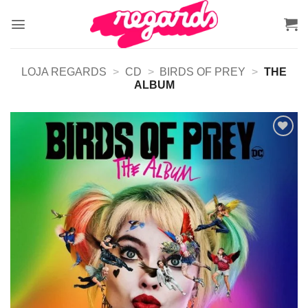
Skip
to
content
LOJA REGARDS
>
CD
>
BIRDS OF PREY
>
THE
ALBUM
Adicionar
a lista de
desejos