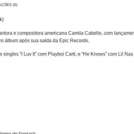
AÇÕES (0)
k)
ntora e compositora americana Camila Cabello, com lançament
iro álbum após sua saída da Epic Records.
singles “I Luv It” com Playboi Carti, e “He Knows” com Lil Nas
nterno do fanpack