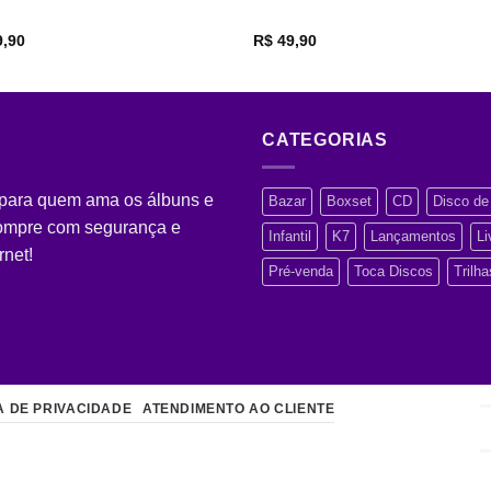
,90
R$
49,90
CATEGORIAS
 para quem ama os álbuns e
Bazar
Boxset
CD
Disco de 
Compre com segurança e
Infantil
K7
Lançamentos
Li
rnet!
Pré-venda
Toca Discos
Trilh
A DE PRIVACIDADE
ATENDIMENTO AO CLIENTE