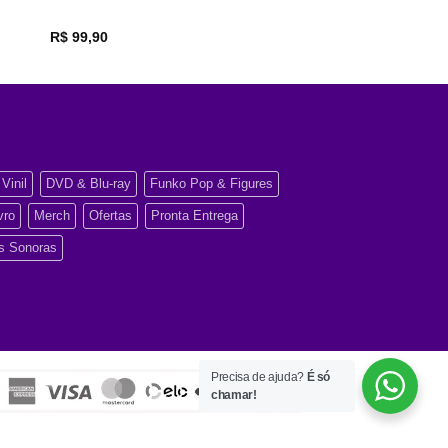
R$
99,90
Vinil
DVD & Blu-ray
Funko Pop & Figures
vro
Merch
Ofertas
Pronta Entrega
as Sonoras
Precisa de ajuda?
É só
chamar!