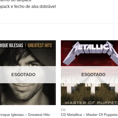
pack e fecho de aba dobrável
Adicionar
Adicio
a lista de
a lista
desejos
desej
ESGOTADO
ESGOTADO
CD
rique Iglesias – Greatest Hits
CD Metallica – Master Of Puppets