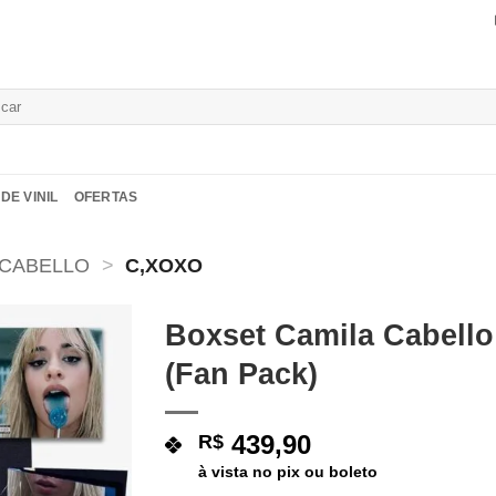
isar
DE VINIL
OFERTAS
 CABELLO
>
C,XOXO
Boxset Camila Cabello
(Fan Pack)
Adicionar
a lista de
desejos
439,90
R$
à vista no pix ou boleto