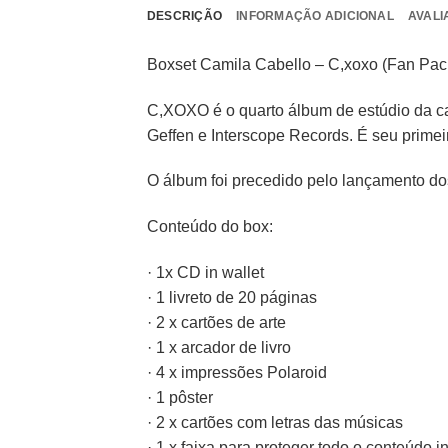
DESCRIÇÃO
INFORMAÇÃO ADICIONAL
AVALI
Boxset Camila Cabello – C,xoxo (Fan Pac
C,XOXO é o quarto álbum de estúdio da ca
Geffen e Interscope Records. É seu prime
O álbum foi precedido pelo lançamento dos 
Conteúdo do box:
· 1x CD in wallet
· 1 livreto de 20 páginas
· 2 x cartões de arte
· 1 x arcador de livro
· 4 x impressões Polaroid
· 1 pôster
· 2 x cartões com letras das músicas
· 1 x faixa para proteger todo o conteúdo i