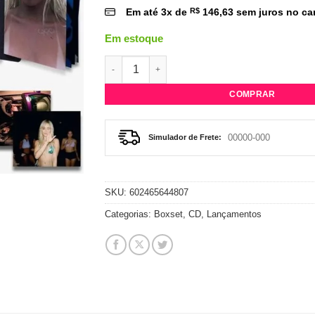
Em até
3
x de
R$
146,63
sem juros no ca
Em estoque
Boxset Camila Cabello - C,xoxo (Fan Pack)
COMPRAR
Simulador de Frete:
SKU:
602465644807
Categorias:
Boxset
,
CD
,
Lançamentos