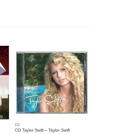
nar
Adicionar
 de
a lista de
os
desejos
CD
CD Taylor Swift – Taylor Swift