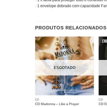
· 1 envelope dobrado com capacidade Fan
PRODUTOS RELACIONADOS
Adicionar
a lista de
desejos
ESGOTADO
CD
CD
CD Madonna – Like a Prayer
CD En