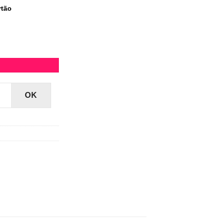
rtão
ntidade
OK