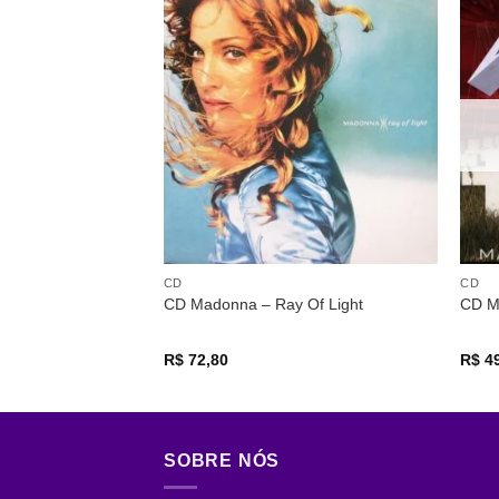
Adicionar
a lista de
desejos
CD
CD
CD Madonna – Ray Of Light
CD Me
R$
72,80
R$
49
SOBRE NÓS