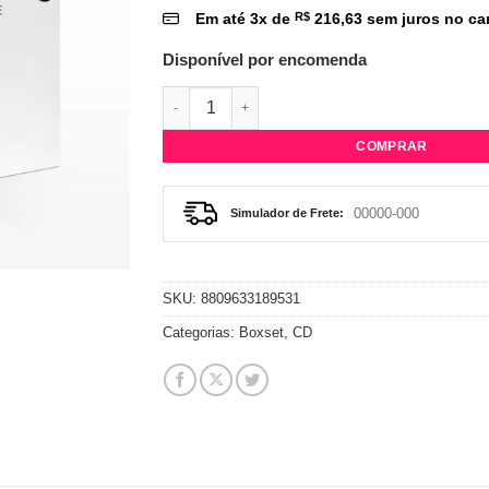
Em até
3
x de
R$
216,63
sem juros no ca
Disponível por encomenda
CD Boxset BTS - Be (Essential Edition) qua
COMPRAR
Simulador de Frete:
SKU:
8809633189531
Categorias:
Boxset
,
CD