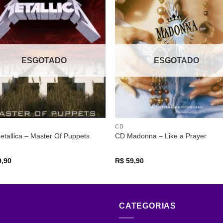
Adicionar
Adicio
a lista de
a lista
desejos
desej
ESGOTADO
ESGOTADO
CD
tallica – Master Of Puppets
CD Madonna – Like a Prayer
,90
R$
59,90
CATEGORIAS