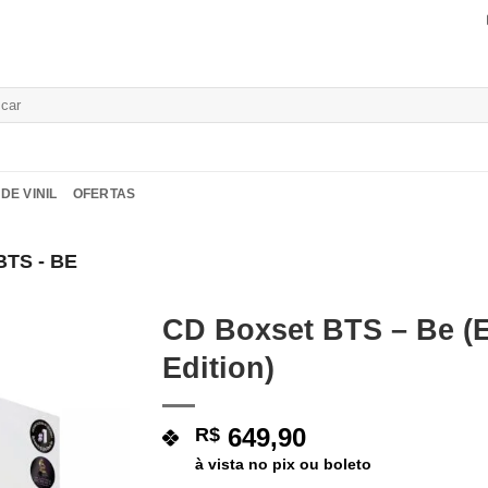
isar
DE VINIL
OFERTAS
BTS - BE
CD Boxset BTS – Be (E
Edition)
Adicionar
a lista de
desejos
649,90
R$
à vista no pix ou boleto