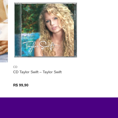
nar
Adicionar
 de
a lista de
os
desejos
CD
CD Taylor Swift – Taylor Swift
R$
99,90