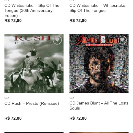
CD
CD
CD Whitesnake – Slip Of The
CD Whitesnake – Whitesnake:
Tongue (30th Anniversary
Slip Of The Tongue
Edtion)
R$
72,80
R$
72,80
Adicionar
Adicionar
a lista de
a lista de
desejos
desejos
CD
CD
CD James Blunt – All The Losts
CD Rush – Presto (Re-issue)
Souls
R$
72,80
R$
72,80