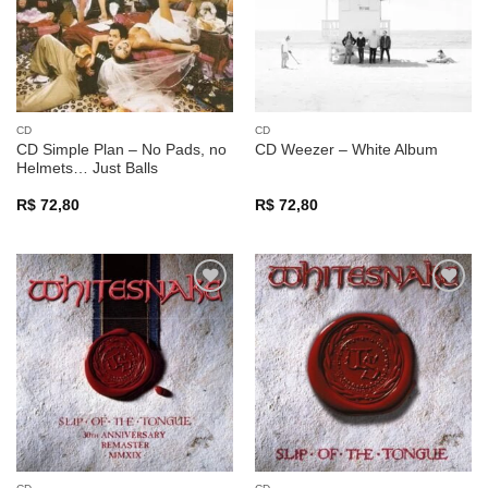
CD
CD
CD Simple Plan – No Pads, no
CD Weezer – White Album
Helmets… Just Balls
R$
72,80
R$
72,80
Adicionar
Adicionar
a lista de
a lista de
desejos
desejos