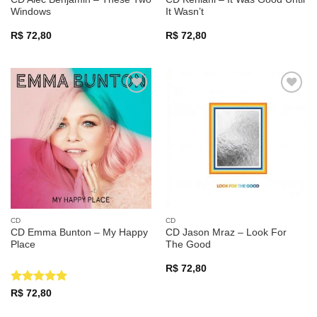
Windows
It Wasn’t
R$
72,80
R$
72,80
Adicionar
Adicionar
a lista de
a lista de
desejos
desejos
CD
CD
CD Emma Bunton – My Happy
CD Jason Mraz – Look For
Place
The Good
R$
72,80
Avaliação
5
R$
72,80
de 5