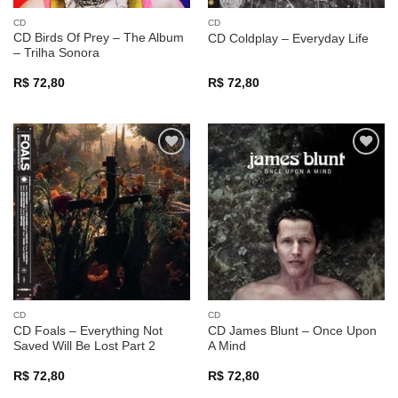
CD
CD
CD Birds Of Prey – The Album
CD Coldplay – Everyday Life
– Trilha Sonora
R$
72,80
R$
72,80
Adicionar
Adicionar
a lista de
a lista de
desejos
desejos
CD
CD
CD Foals – Everything Not
CD James Blunt – Once Upon
Saved Will Be Lost Part 2
A Mind
R$
72,80
R$
72,80