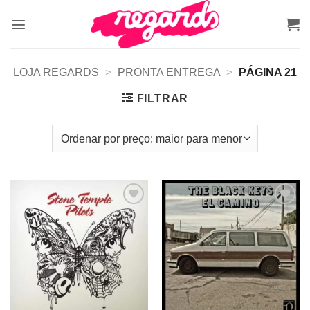
Skip
to
content
LOJA REGARDS
>
PRONTA ENTREGA
>
PÁGINA 21
FILTRAR
Adicionar
Adicionar
a lista de
a lista de
desejos
desejos