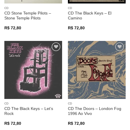
CD
CD
CD Stone Temple Pilots –
CD The Black Keys – El
Stone Temple Pilots
Camino
R$
72,80
R$
72,80
Adicionar
Adicionar
a lista de
a lista de
desejos
desejos
CD
CD
CD The Black Keys – Let’s
CD The Doors – London Fog
Rock
1996 Ao Vivo
R$
72,80
R$
72,80