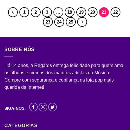
1
2
3
…
18
19
20
21
22
23
24
25
SOBRE NÓS
Há 14 anos, a Regards entrega felicidade para quem ama
os álbuns e merchs dos maiores artistas da Música.
Compre com segurança e confiança na loja pop mais
querida da internet!
SIGA-NOS!
CATEGORIAS