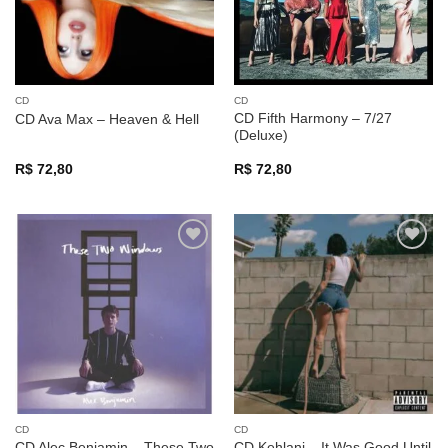
CD
CD
CD Fifth Harmony – 7/27
CD Ava Max – Heaven & Hell
(Deluxe)
R$
72,80
R$
72,80
Adicionar
Adicionar
a lista de
a lista de
desejos
desejos
CD
CD
CD Alec Benjamin – These Two
CD Kehlani – It Was Good Until