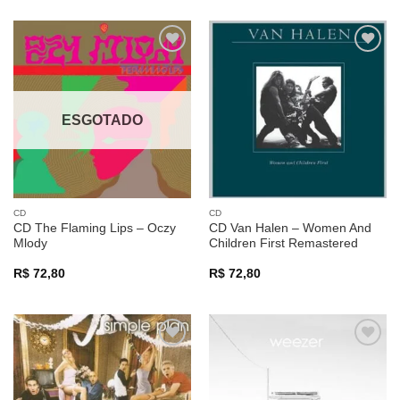
Adicionar
Adicionar
a lista de
a lista de
desejos
desejos
ESGOTADO
CD
CD
CD The Flaming Lips – Oczy
CD Van Halen – Women And
Mlody
Children First Remastered
R$
72,80
R$
72,80
Adicionar
Adicionar
a lista de
a lista de
desejos
desejos