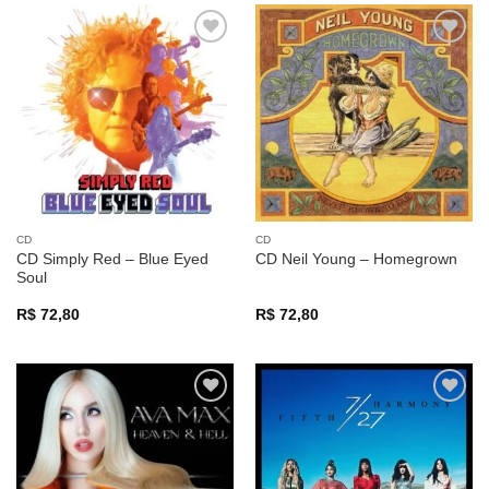
Adicionar
Adicionar
a lista de
a lista de
desejos
desejos
CD
CD
CD Simply Red – Blue Eyed
CD Neil Young – Homegrown
Soul
R$
72,80
R$
72,80
Adicionar
Adicionar
a lista de
a lista de
desejos
desejos