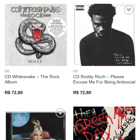
Adicionar
Adicionar
a lista de
a lista de
desejos
desejos
CD
CD
CD Whitesnake – The Rock
CD Roddy Ricch – Please
Album
Excuse Me For Being Antisocial
R$
72,80
R$
72,80
Adicionar
Adicionar
a lista de
a lista de
desejos
desejos