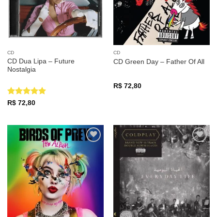
CD
CD
CD Dua Lipa – Future
CD Green Day – Father Of All
Nostalgia
R$
72,80
Avaliação
5
R$
72,80
de 5
Adicionar
Adicionar
a lista de
a lista de
desejos
desejos