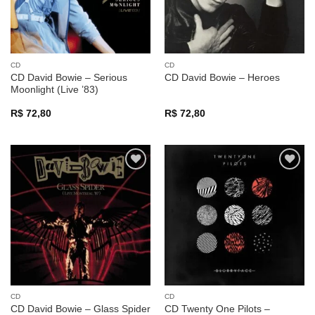
CD
CD
CD David Bowie – Serious
CD David Bowie – Heroes
Moonlight (Live ’83)
R$
72,80
R$
72,80
Adicionar
Adicionar
a lista de
a lista de
desejos
desejos
CD
CD
CD David Bowie – Glass Spider
CD Twenty One Pilots –