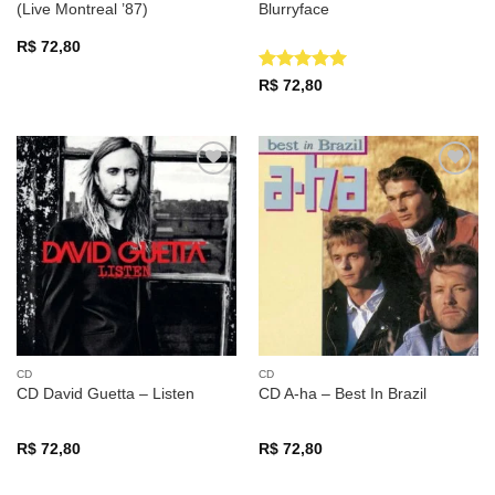
(Live Montreal ’87)
Blurryface
R$
72,80
Avaliação
5
R$
72,80
de 5
Adicionar
Adicionar
a lista de
a lista de
desejos
desejos
CD
CD
CD David Guetta – Listen
CD A-ha – Best In Brazil
R$
72,80
R$
72,80