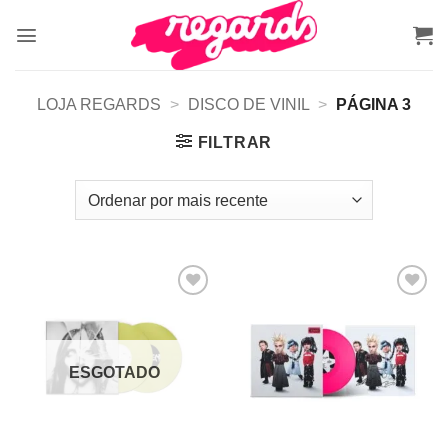
Skip
to
content
LOJA REGARDS
>
DISCO DE VINIL
>
PÁGINA 3
FILTRAR
Adicionar
Adicionar
a lista de
a lista de
desejos
desejos
ESGOTADO