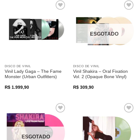
Adicionar
Adicionar
a lista de
a lista de
desejos
desejos
ESGOTADO
DISCO DE VINIL
DISCO DE VINIL
Vinil Lady Gaga – The Fame
Vinil Shakira – Oral Fixation
Monster (Urban Outfitters)
Vol. 2 (Opaque Bone Vinyl)
R$
1.999,90
R$
309,90
Adicionar
Adicionar
a lista de
a lista de
desejos
desejos
ESGOTADO