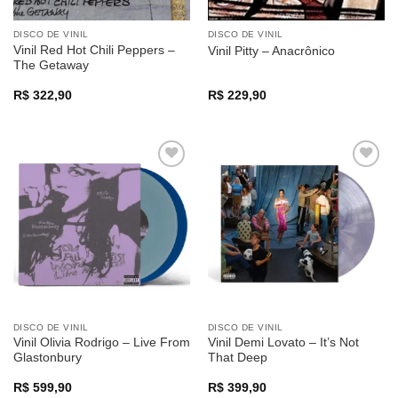
DISCO DE VINIL
DISCO DE VINIL
Vinil Red Hot Chili Peppers –
Vinil Pitty – Anacrônico
The Getaway
R$
322,90
R$
229,90
Adicionar
Adicionar
a lista de
a lista de
desejos
desejos
DISCO DE VINIL
DISCO DE VINIL
Vinil Olivia Rodrigo – Live From
Vinil Demi Lovato – It’s Not
Glastonbury
That Deep
R$
599,90
R$
399,90