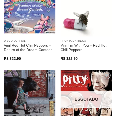
a lista de
a lista de
desejos
desejos
DISCO DE VINIL
PRONTA ENTREGA
Vinil Red Hot Chili Peppers –
Vinil I’m With You – Red Hot
Return of the Dream Canteen
Chili Peppers
R$
322,90
R$
322,90
Adicionar
Adicionar
a lista de
a lista de
desejos
desejos
ESGOTADO