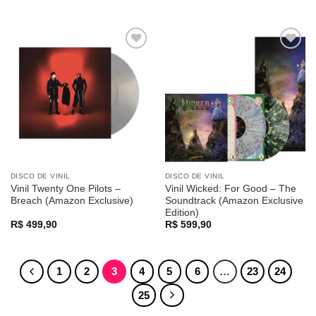
Adicionar
Adicionar
a lista de
a lista de
desejos
desejos
DISCO DE VINIL
DISCO DE VINIL
Vinil Twenty One Pilots –
Vinil Wicked: For Good – The
Breach (Amazon Exclusive)
Soundtrack (Amazon Exclusive
Edition)
R$
499,90
R$
599,90
1
2
3
4
5
6
…
23
24
25