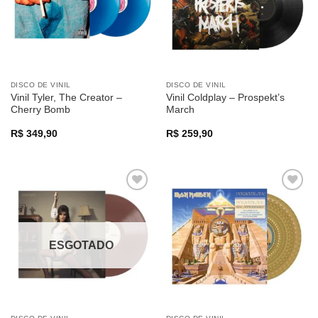
DISCO DE VINIL
DISCO DE VINIL
Vinil Tyler, The Creator –
Vinil Coldplay – Prospekt’s
Cherry Bomb
March
R$
349,90
R$
259,90
Adicionar
Adicionar
a lista de
a lista de
desejos
desejos
ESGOTADO