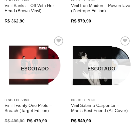
DISCO DE VINIL
DISCO DE VINIL
Vinil Banks – Off With Her
Vinil Iron Maiden – Powerslave
Head (Brown Vinyl)
(Zoetrope Edition)
R$
362,90
R$
579,90
Adicionar
Adicionar
a lista de
a lista de
desejos
desejos
ESGOTADO
ESGOTADO
DISCO DE VINIL
DISCO DE VINIL
Vinil Twenty One Pilots –
Vinil Sabrina Carpenter –
Breach (Target Edition)
Man’s Best Friend (Alt Cover)
Original
Current
R$
499,90
R$
479,90
R$
549,90
price
price
was:
is:
R$ 499,90.
R$ 479,90.