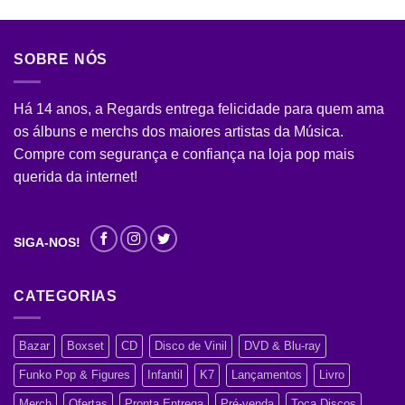
SOBRE NÓS
Há 14 anos, a Regards entrega felicidade para quem ama
os álbuns e merchs dos maiores artistas da Música.
Compre com segurança e confiança na loja pop mais
querida da internet!
SIGA-NOS!
CATEGORIAS
Bazar
Boxset
CD
Disco de Vinil
DVD & Blu-ray
Funko Pop & Figures
Infantil
K7
Lançamentos
Livro
Merch
Ofertas
Pronta Entrega
Pré-venda
Toca Discos