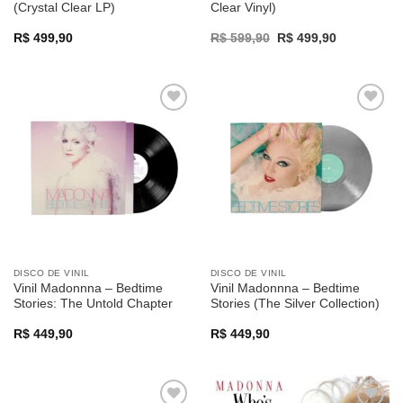
(Crystal Clear LP)
Clear Vinyl)
Original
Current
R$
499,90
R$
599,90
R$
499,90
price
price
was:
is:
R$ 599,90.
R$ 499,90.
Adicionar
Adicionar
a lista de
a lista de
desejos
desejos
DISCO DE VINIL
DISCO DE VINIL
Vinil Madonnna – Bedtime
Vinil Madonnna – Bedtime
Stories: The Untold Chapter
Stories (The Silver Collection)
R$
449,90
R$
449,90