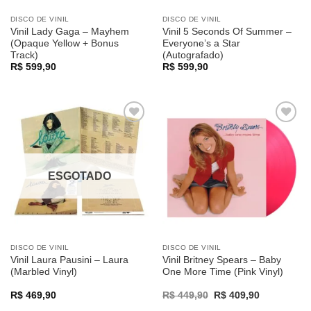
DISCO DE VINIL
DISCO DE VINIL
Vinil Lady Gaga – Mayhem
Vinil 5 Seconds Of Summer –
(Opaque Yellow + Bonus
Everyone’s a Star
Track)
(Autografado)
R$
599,90
R$
599,90
Adicionar
Adicionar
a lista de
a lista de
desejos
desejos
ESGOTADO
DISCO DE VINIL
DISCO DE VINIL
Vinil Laura Pausini – Laura
Vinil Britney Spears – Baby
(Marbled Vinyl)
One More Time (Pink Vinyl)
Original
Current
R$
469,90
R$
449,90
R$
409,90
price
price