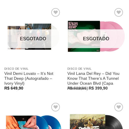
was:
is:
R$ 449,90.
R$ 409,90.
Adicionar
Adicionar
a lista de
a lista de
desejos
desejos
ESGOTADO
ESGOTADO
DISCO DE VINIL
DISCO DE VINIL
Vinil Demi Lovato – It’s Not
Vinil Lana Del Rey – Did You
That Deep (Autografado –
Know That There’s A Tunnel
Ivory Vinyl)
Under Ocean Blvd (Capa
Original
Current
R$
649,90
Alternativa)
R$
529,90
R$
399,90
price
price
was:
is:
R$ 529,90.
R$ 399,90.
Adicionar
Adicionar
a lista de
a lista de
desejos
desejos