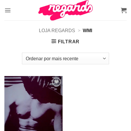
Skip
to
content
LOJA REGARDS
>
WMI
FILTRAR
Adicionar
a lista de
desejos