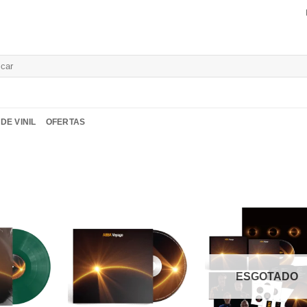
isar
DE VINIL
OFERTAS
Adicionar
Adicionar
Adicio
a lista de
a lista de
a list
desejos
desejos
desej
ESGOTADO