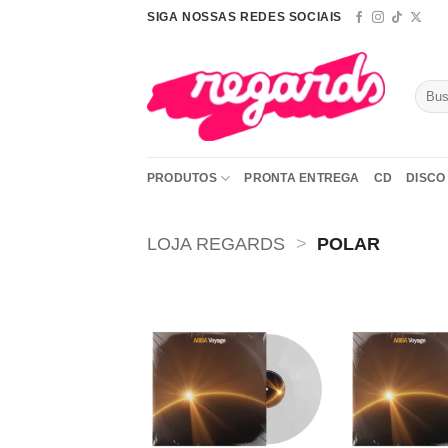
Skip
SIGA NOSSAS REDES SOCIAIS
to
content
Pesqu
por:
PRODUTOS
PRONTA ENTREGA
CD
DISCO 
LOJA REGARDS
>
POLAR
Adicionar
a lista de
desejos