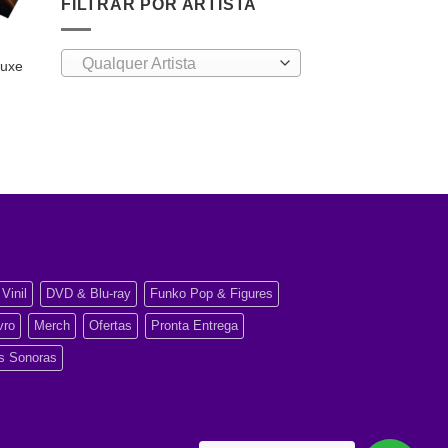
FILTRAR POR ARTISTA
Qualquer Artista
luxe
Vinil
DVD & Blu-ray
Funko Pop & Figures
vro
Merch
Ofertas
Pronta Entrega
as Sonoras