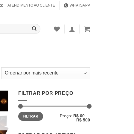
ATENDIMENTO AO CLIENTE
WHATSAPP
FILTRAR POR PREÇO
nar
a de
Preço
Preço
os
Preço:
R$ 60
—
FILTRAR
mínimo
máximo
R$ 500