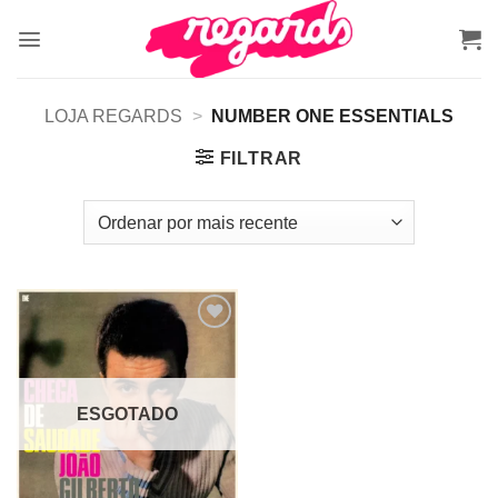
Skip
to
content
LOJA REGARDS
>
NUMBER ONE ESSENTIALS
FILTRAR
Adicionar
a lista de
desejos
ESGOTADO