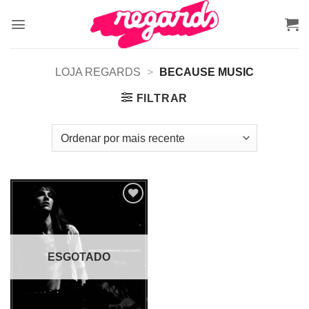
Skip
to
content
LOJA REGARDS
>
BECAUSE MUSIC
FILTRAR
Adicionar
a lista de
desejos
ESGOTADO