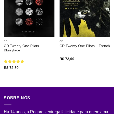
a lista de
a lista de
desejos
desejos
CD
CD
CD Twenty One Pilots –
CD Twenty One Pilots – Trench
Blurryface
R$
72,90
Avaliação
5
R$
72,80
de 5
SOBRE NÓS
Há 14 anos, a Regards entrega felicidade para quem ama