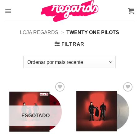
Skip
to
content
LOJA REGARDS
>
TWENTY ONE PILOTS
FILTRAR
Adicionar
Adicionar
a lista de
a lista de
desejos
desejos
ESGOTADO