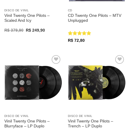
DISCO DE VINIL
CD
Vinil Twenty One Pilots –
CD Twenty One Pilots – MTV
Scaled And Icy
Unplugged
Original
Current
R$
379,90
R$
249,90
price
price
was:
is:
Avaliação
5
R$
72,80
R$ 379,90.
R$ 249,90.
de 5
Adicionar
Adicionar
a lista de
a lista de
desejos
desejos
DISCO DE VINIL
DISCO DE VINIL
Vinil Twenty One Pilots –
Vinil Twenty One Pilots –
Blurryface – LP Duplo
Trench – LP Duplo