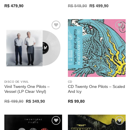
Original
Current
R$
479,90
R$
549,90
R$
499,90
price
price
was:
is:
R$ 549,90.
R$ 499,90.
Adicionar
Adicionar
a lista de
a lista de
desejos
desejos
DISCO DE VINIL
CD
Vinil Twenty One Pilots –
CD Twenty One Pilots – Scaled
Vessel (LP Clear Vinyl)
And Icy
Original
Current
R$
499,90
R$
349,90
R$
99,80
price
price
was:
is:
R$ 499,90.
R$ 349,90.
Adicionar
Adicionar