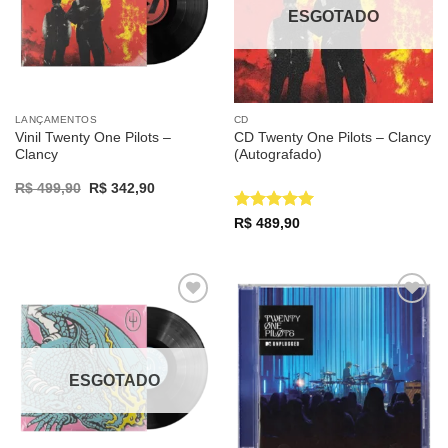
ESGOTADO
LANÇAMENTOS
CD
Vinil Twenty One Pilots –
CD Twenty One Pilots – Clancy
Clancy
(Autografado)
Original
Current
R$
499,90
R$
342,90
price
price
was:
is:
Avaliação
5
R$
489,90
R$ 499,90.
R$ 342,90.
de 5
Adicionar
Adicionar
a lista de
a lista de
desejos
desejos
ESGOTADO