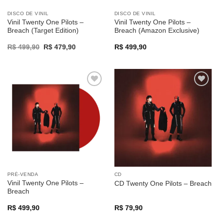
DISCO DE VINIL
DISCO DE VINIL
Vinil Twenty One Pilots –
Vinil Twenty One Pilots –
Breach (Target Edition)
Breach (Amazon Exclusive)
Original
Current
R$
499,90
R$
479,90
R$
499,90
price
price
was:
is:
R$ 499,90.
R$ 479,90.
Adicionar
Adicionar
a lista de
a lista de
desejos
desejos
PRÉ-VENDA
CD
Vinil Twenty One Pilots –
CD Twenty One Pilots – Breach
Breach
R$
499,90
R$
79,90