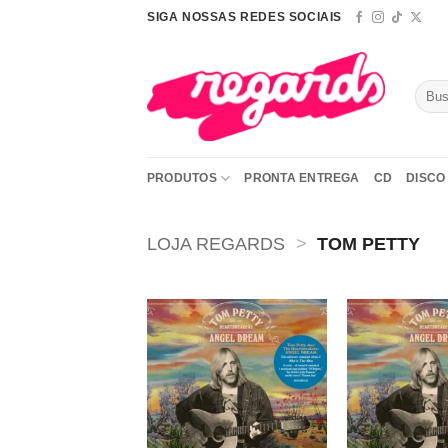
Skip
SIGA NOSSAS REDES SOCIAIS
to
content
Pesqu
por:
PRODUTOS
PRONTA ENTREGA
CD
DISCO 
LOJA REGARDS
>
TOM PETTY
Adicionar
a lista de
desejos