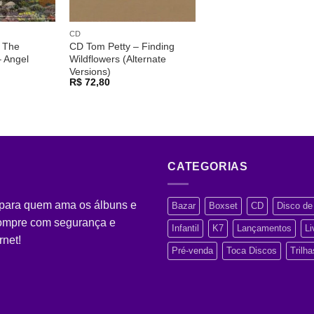
CD
 The
CD Tom Petty – Finding
– Angel
Wildflowers (Alternate
Versions)
R$
72,80
CATEGORIAS
 para quem ama os álbuns e
Bazar
Boxset
CD
Disco de 
Compre com segurança e
Infantil
K7
Lançamentos
Li
rnet!
Pré-venda
Toca Discos
Trilh