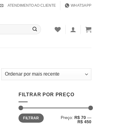
ATENDIMENTO AO CLIENTE
WHATSAPP
FILTRAR POR PREÇO
Preço
Preço
Preço:
R$ 70
—
FILTRAR
mínimo
máximo
R$ 450