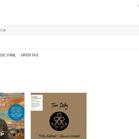
isar
DE VINIL
OFERTAS
Adicionar
Adicionar
a lista de
a lista de
desejos
desejos