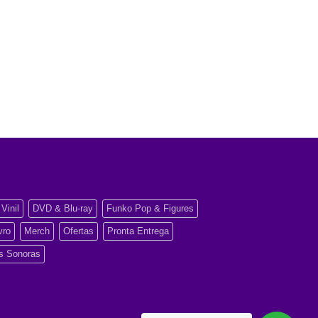
Vinil
DVD & Blu-ray
Funko Pop & Figures
vro
Merch
Ofertas
Pronta Entrega
as Sonoras