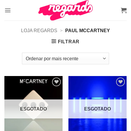
Skip
to
content
LOJA REGARDS
>
PAUL MCCARTNEY
FILTRAR
Adicionar
Adicionar
a lista de
a lista de
desejos
desejos
ESGOTADO
ESGOTADO