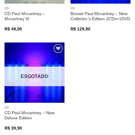
CD
CD
CD Paul Mccartney –
Boxset Paul Mccartney – New
Mccartney III
Collector’s Edition 2CDs+1DVD
R$
49,90
R$
129,90
Adicionar
a lista de
desejos
ESGOTADO
CD
CD Paul Mccartney – New
Deluxe Edition
R$
39,90