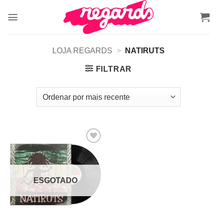
Skip
to
content
LOJA REGARDS
>
NATIRUTS
FILTRAR
Adicionar
a lista de
desejos
ESGOTADO