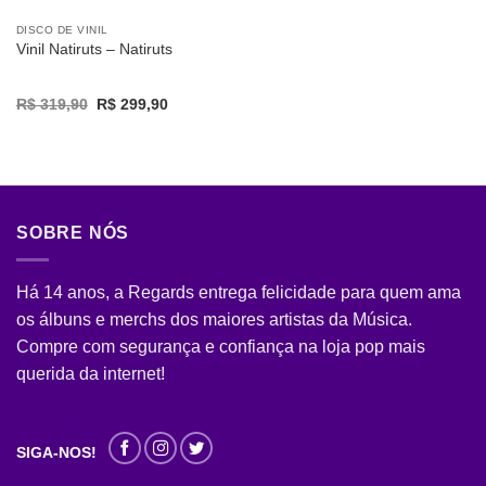
DISCO DE VINIL
Vinil Natiruts – Natiruts
Original
Current
R$
319,90
R$
299,90
price
price
was:
is:
R$ 319,90.
R$ 299,90.
SOBRE NÓS
Há 14 anos, a Regards entrega felicidade para quem ama
os álbuns e merchs dos maiores artistas da Música.
Compre com segurança e confiança na loja pop mais
querida da internet!
SIGA-NOS!