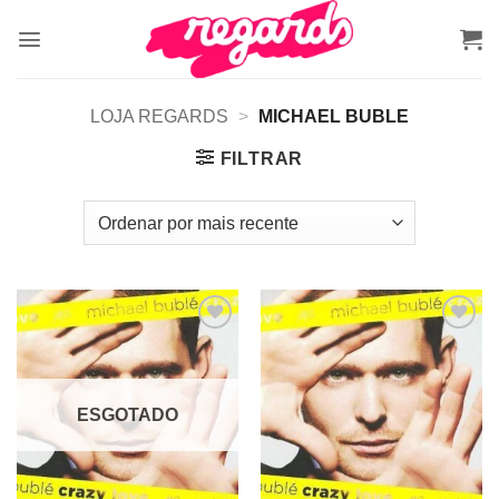
Skip
to
content
LOJA REGARDS
>
MICHAEL BUBLE
FILTRAR
Adicionar
Adicionar
a lista de
a lista de
desejos
desejos
ESGOTADO